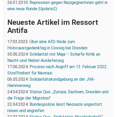
26.01.2010:
Repression gegen NazigegnerInnen geht in
eine neue Runde (Update2)
Neueste Artikel im Ressort
Antifa
17.03.2025:
Über eine AfD-Rede zum
Holocaustgedenktag in Coswig bei Dresden
30.06.2024:
Solidarität mit Maja – Scharfe Kritik an
Nacht-und-Nebel-Auslieferung
17.06.2024:
Prozess nach Angriff am 13. Februar 2022:
Straffreiheit für Neonazi
06.05.2024:
Solidaritätskundgebung an der JVA-
Hammerweg
24.04.2024:
Status Quo: „Europa, Sachsen, Dresden und
die Frage der Migration“
22.04.2024:
Bundespolizei lässt Neonazis ungestört
reisen und angreifen
22.03.2024:
Status Quo: „Endstation Abschiebehaft“