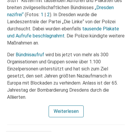
Stuff“ Kisten mit tausenden Aufrufen und Plakaten des
breiten zivilgesellschaftlichen Bündnisses
„Dresden
nazifrei“
(Fotos:
1
|
2
). In Dresden wurde die
Landeszentrale der Partei „Die Linke“ von der Polizei
durchsucht. Dabei wurden ebenfalls
tausende Plakate
und Aufrufe beschlagnahmt
. Die Polizei kündigte weitere
Maßnahmen an.
Der
Bündnisaufruf
wird bis jetzt von mehr als 300
Organisationen und Gruppen sowie über 1.100
Einzelpersonen unterstützt und hat sich zum Ziel
gesetzt, den seit Jahren größten Naziaufmarsch in
Europa mit Blockaden zu verhindern. Anlass ist der 65.
Jahrestag der Bombardierung Dresdens durch die
Alliierten.
Weiterlesen