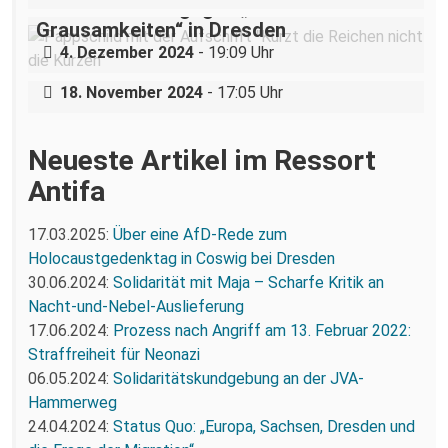
Demonstration gegen „Liste der
Grausamkeiten“ in Dresden
Nazigruppe sucht (und bekommt) Stress
4. Dezember 2024
- 19:09 Uhr
in der Dresdner Neustadt
18. November 2024
- 17:05 Uhr
Neueste Artikel im Ressort
Antifa
17.03.2025:
Über eine AfD-Rede zum
Holocaustgedenktag in Coswig bei Dresden
30.06.2024:
Solidarität mit Maja – Scharfe Kritik an
Nacht-und-Nebel-Auslieferung
17.06.2024:
Prozess nach Angriff am 13. Februar 2022:
Straffreiheit für Neonazi
06.05.2024:
Solidaritätskundgebung an der JVA-
Hammerweg
24.04.2024:
Status Quo: „Europa, Sachsen, Dresden und