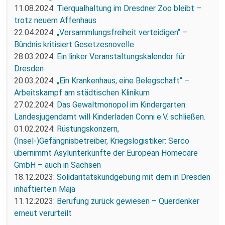
11.08.2024:
Tierqualhaltung im Dresdner Zoo bleibt –
trotz neuem Affenhaus
22.04.2024:
„Versammlungsfreiheit verteidigen“ –
Bündnis kritisiert Gesetzesnovelle
28.03.2024:
Ein linker Veranstaltungskalender für
Dresden
20.03.2024:
„Ein Krankenhaus, eine Belegschaft“ –
Arbeitskampf am städtischen Klinikum
27.02.2024:
Das Gewaltmonopol im Kindergarten:
Landesjugendamt will Kinderladen Conni e.V. schließen.
01.02.2024:
Rüstungskonzern,
(Insel-)Gefängnisbetreiber, Kriegslogistiker: Serco
übernimmt Asylunterkünfte der European Homecare
GmbH – auch in Sachsen
18.12.2023:
Solidaritätskundgebung mit dem in Dresden
inhaftierte:n Maja
11.12.2023:
Berufung zurück gewiesen – Querdenker
erneut verurteilt