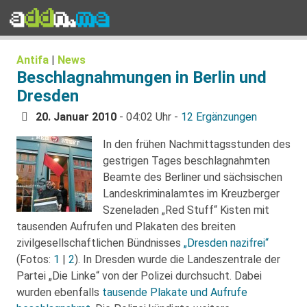
Antifa
|
News
Beschlagnahmungen in Berlin und
Dresden
20. Januar 2010
- 04:02 Uhr -
12 Ergänzungen
In den frühen Nachmittagsstunden des
gestrigen Tages beschlagnahmten
Beamte des Berliner und sächsischen
Landeskriminalamtes im Kreuzberger
Szeneladen „Red Stuff“ Kisten mit
tausenden Aufrufen und Plakaten des breiten
zivilgesellschaftlichen Bündnisses
„Dresden nazifrei“
(Fotos:
1
|
2
). In Dresden wurde die Landeszentrale der
Partei „Die Linke“ von der Polizei durchsucht. Dabei
wurden ebenfalls
tausende Plakate und Aufrufe