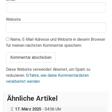
Website
Name, E-Mail-Adresse und Website in diesem Browser
für meinen nächsten Kommentar speichern.
Diese Website verwendet Akismet, um Spam zu
reduzieren.
Erfahre, wie deine Kommentardaten
verarbeitet werden.
Über eine AfD-Rede zum
Ähnliche Artikel
Holocaustgedenktag in Coswig bei
Dresden
„Teilhabe ist nicht verhandelbar“–
17. März 2025
- 04:56 Uhr