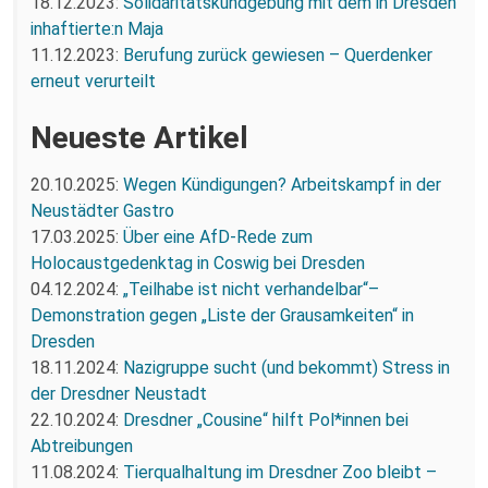
18.12.2023:
Solidaritätskundgebung mit dem in Dresden
inhaftierte:n Maja
11.12.2023:
Berufung zurück gewiesen – Querdenker
erneut verurteilt
Neueste Artikel
20.10.2025:
Wegen Kündigungen? Arbeitskampf in der
Neustädter Gastro
17.03.2025:
Über eine AfD-Rede zum
Holocaustgedenktag in Coswig bei Dresden
04.12.2024:
„Teilhabe ist nicht verhandelbar“–
Demonstration gegen „Liste der Grausamkeiten“ in
Dresden
18.11.2024:
Nazigruppe sucht (und bekommt) Stress in
der Dresdner Neustadt
22.10.2024:
Dresdner „Cousine“ hilft Pol*innen bei
Abtreibungen
11.08.2024:
Tierqualhaltung im Dresdner Zoo bleibt –