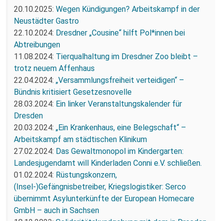
20.10.2025:
Wegen Kündigungen? Arbeitskampf in der
Neustädter Gastro
22.10.2024:
Dresdner „Cousine“ hilft Pol*innen bei
Abtreibungen
11.08.2024:
Tierqualhaltung im Dresdner Zoo bleibt –
trotz neuem Affenhaus
22.04.2024:
„Versammlungsfreiheit verteidigen“ –
Bündnis kritisiert Gesetzesnovelle
28.03.2024:
Ein linker Veranstaltungskalender für
Dresden
20.03.2024:
„Ein Krankenhaus, eine Belegschaft“ –
Arbeitskampf am städtischen Klinikum
27.02.2024:
Das Gewaltmonopol im Kindergarten:
Landesjugendamt will Kinderladen Conni e.V. schließen.
01.02.2024:
Rüstungskonzern,
(Insel-)Gefängnisbetreiber, Kriegslogistiker: Serco
übernimmt Asylunterkünfte der European Homecare
GmbH – auch in Sachsen