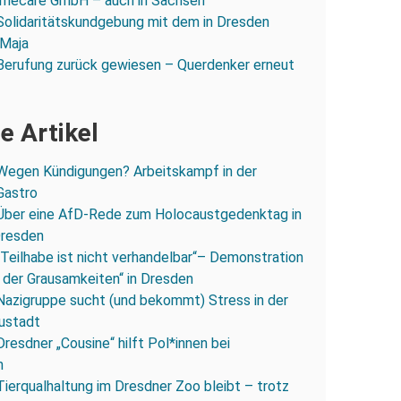
mecare GmbH – auch in Sachsen
Solidaritätskundgebung mit dem in Dresden
 Maja
Berufung zurück gewiesen – Querdenker erneut
e Artikel
Wegen Kündigungen? Arbeitskampf in der
Gastro
Über eine AfD-Rede zum Holocaustgedenktag in
Dresden
„Teilhabe ist nicht verhandelbar“– Demonstration
 der Grausamkeiten“ in Dresden
Nazigruppe sucht (und bekommt) Stress in der
ustadt
Dresdner „Cousine“ hilft Pol*innen bei
n
Tierqualhaltung im Dresdner Zoo bleibt – trotz