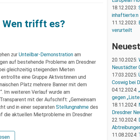
European Ho
18.12.2023:
inhaftierte:n
 Wen trifft es?
11.12.2023:
verurteilt
Neuest
ehen zur
Unteilbar-Demonstration
am
20.10.2025:
ngen auf bestehende Probleme am Dresdner
Neustädter 
i gleichzeitig steigenden Mieten
17.03.2025:
entrollte eine Gruppe Aktivistinnen und
Coswig bei 
rnaischen Platz mehrere Banner mit dem
04.12.2024:
“. Im weiteren Verlauf wurde am
gegen „Liste
Transparent mit der Aufschrift: „Gemeinsam
18.11.2024:
t und in einer separaten
Stellungnahme
des
Dresdner Ne
uf die aktuellen Mietprobleme im Dresdner
22.10.2024:
Abtreibunge
11.08.2024:
lesen