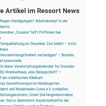
e Artikel im Ressort News
Wegen Kündigungen? Arbeitskampf in der
Gastro
Dresdner „Cousine“ hilft Pol*innen bei
n
Tierqualhaltung im Dresdner Zoo bleibt – trotz
nhaus
„Versammlungsfreiheit verteidigen“ – Bündnis
esetzesnovelle
Ein linker Veranstaltungskalender für Dresden
„Ein Krankenhaus, eine Belegschaft“ –
 am städtischen Klinikum
Das Gewaltmonopol im Kindergarten:
amt will Kinderladen Conni e.V. schließen.
Rüstungskonzern, (Insel-)Gefängnisbetreiber,
iker: Serco übernimmt Asylunterkünfte der