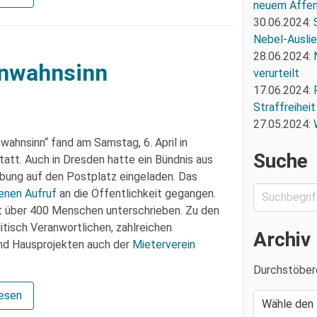
neuem Affe
30.06.2024:
Nebel-Ausli
28.06.2024:
enwahnsinn
verurteilt
17.06.2024:
Straffreiheit
27.05.2024:
hnsinn“ fand am Samstag, 6. April in
Suche
tatt. Auch in Dresden hatte ein Bündnis aus
ebung auf den Postplatz eingeladen. Das
enen Aufruf
an die Öffentlichkeit gegangen.
t über 400 Menschen unterschrieben. Zu den
tisch Veranwortlichen, zahlreichen
Archiv
und Hausprojekten auch der
Mieterverein
Durchstöber
lesen