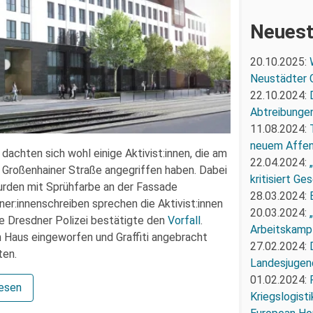
Neuest
20.10.2025:
Neustädter 
22.10.2024:
Abtreibunge
11.08.2024:
neuem Affe
dachten sich wohl einige Aktivist:innen, die am
22.04.2024:
 Großenhainer Straße angegriffen haben. Dabei
kritisiert G
rden mit Sprühfarbe an der Fassade
28.03.2024:
er:innenschreiben sprechen die Aktivist:innen
20.03.2024:
e Dresdner Polizei bestätigte den
Vorfall
.
Arbeitskampf
 Haus eingeworfen und Graffiti angebracht
27.02.2024:
ten.
Landesjugend
01.02.2024:
lesen
Kriegslogist