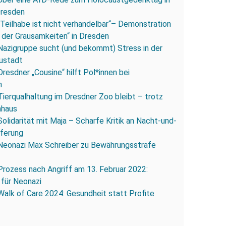
Dresden
„Teilhabe ist nicht verhandelbar“– Demonstration
 der Grausamkeiten“ in Dresden
Nazigruppe sucht (und bekommt) Stress in der
ustadt
Dresdner „Cousine“ hilft Pol*innen bei
n
Tierqualhaltung im Dresdner Zoo bleibt – trotz
nhaus
Solidarität mit Maja – Scharfe Kritik an Nacht-und-
eferung
Neonazi Max Schreiber zu Bewährungsstrafe
Prozess nach Angriff am 13. Februar 2022:
 für Neonazi
Walk of Care 2024: Gesundheit statt Profite