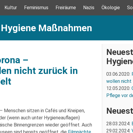
Kultur
Feminismus
Freiräume
Nazis
Ökologie
So
a: Hygiene Maßnahmen
Neuest
orona –
Hygie
len nicht zurück in
03.06.2020:
elt
wollen nicht
12.05.2020:
Pflege vor d
Neuest
 – Menschen sitzen in Cafés und Kneipen,
er (wenn auch unter Hygieneauflagen)
28.03.2024:
äische Binnengrenzen wieder geöffnet. Auch
29.02.2024:
Museen sind bereits geöffnet, die
Filmnächte