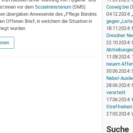
Coswig bei 
ist:innen vor dem
Sozialministerium
(SMS).
04.12.2024:
gen übergaben Anwesende des „Pflege Bündnis
gegen „Liste
n Offenen Brief, in welchem die Situation in
18.11.2024:
elegt wurden.
Dresdner Ne
22.10.2024:
lesen
Abtreibunge
11.08.2024:
neuem Affe
30.06.2024:
Nebel-Ausli
28.06.2024:
verurteilt
17.06.2024:
Straffreiheit
27.05.2024:
Suche