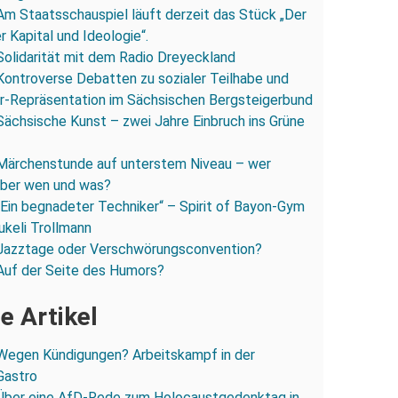
Am Staatsschauspiel läuft derzeit das Stück „Der
 Kapital und Ideologie“.
Solidarität mit dem Radio Dreyeckland
Kontroverse Debatten zu sozialer Teilhabe und
r-Repräsentation im Sächsischen Bergsteigerbund
Sächsische Kunst – zwei Jahre Einbruch ins Grüne
Märchenstunde auf unterstem Niveau – wer
 über wen und was?
„Ein begnadeter Techniker“ – Spirit of Bayon-Gym
ukeli Trollmann
Jazztage oder Verschwörungsconvention?
Auf der Seite des Humors?
e Artikel
Wegen Kündigungen? Arbeitskampf in der
Gastro
Über eine AfD-Rede zum Holocaustgedenktag in