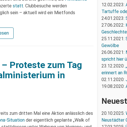
12.02.2023:
onzerte
statt
. Clubbesuche werden
Tartuffe oder
glich sein – aktuell wird ein Mietfonds
24.01.2023:
27.06.2022:
Geschlechte
lesen
25.11.2021:
Gewölbe
26.06.2021:
spricht hier
e – Proteste zum Tag
23.12.2020:
alministerium in
erinnert an R
02.11.2020:
19.08.2020:
Neuest
20.10.2025:
reits zum dritten Mal eine Aktion anlässlich des
Neustädter 
na-Situation
der eigentlich geplante „Walk of
17.03.2025:
ch stattdessen unter Wahrung von Hygiene- und