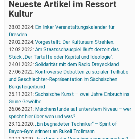
Neueste Artikel im Ressort
Kultur
28.03.2024:
Ein linker Veranstaltungskalender für
Dresden
29.02.2024:
Vorgestellt: Der Kulturaum Strehlen.
12.02.2023:
Am Staatsschauspiel läuft derzeit das
Stück „Der Tartuffe oder Kapital und Ideologie“.
24.01.2023:
Solidarität mit dem Radio Dreyeckland
27.06.2022:
Kontroverse Debatten zu sozialer Teilhabe
und Geschlechter-Repräsentation im Sächsischen
Bergsteigerbund
25.11.2021:
Sächsische Kunst – zwei Jahre Einbruch ins
Grüne Gewölbe
26.06.2021:
Märchenstunde auf unterstem Niveau – wer
spricht hier über wen und was?
23.12.2020:
„Ein begnadeter Techniker“ – Spirit of
Bayon-Gym erinnert an Rukeli Trollmann
02.11.2020:
Jazztage oder Verschwörungsconvention?