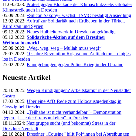
11.09.2023:
Protest gegen Blockade der Klimaschutzziele: Globaler
Klimastreik auch in Dresden
05.09.2023:
»Silicon Saxony« wächst: TSMC bestätigt Ansiedlung
13.02.2023:
Aufruf zur Solidarität nach Erdbeben in der Türkei,
Kurdistan und Syrien
09.12.2022:
Neues Halbleiterwerk in Dresden angekündigt
05.12.2022:
Solidarische
A
ktion auf dem Dresdner
Weihnachtsmarkt
25.09.2022:
„Weg, weg, weg – Mullah muss weg!“
26.07.2022:
10 Jahre Revolution Rojava und Antifademo – einiges
los in Dresden
25.02.2022:
Kundgebungen gegen Putins Krieg in der Ukraine
Neueste Artikel
20.10.2025:
Wegen Kündigungen? Arbeitskampf in der Neustädter
Gastro
17.03.2025:
Über eine AfD-Rede zum Holocaustgedenktag in
Coswig bei Dresden
04.12.2024:
„Teilhabe ist nicht verhandelbar“– Demonstration
gegen „Liste der Grausamkeiten“ in Dresden
18.11.2024:
Nazigruppe sucht (und bekommt) Stress in der
Dresdner Neustadt
22.10.2024:
Dresdner „Cousine“ hilft Pol*innen bei Abtreibungen