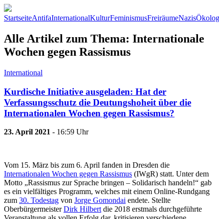
Startseite
Antifa
International
Kultur
Feminismus
Freiräume
Nazis
Ökolog
Alle Artikel zum Thema: Internationale
Wochen gegen Rassismus
International
Kurdische Initiative ausgeladen: Hat der
Verfassungsschutz die Deutungshoheit über die
Internationalen Wochen gegen Rassismus?
23. April 2021
- 16:59 Uhr
Vom 15. März bis zum 6. April fanden in Dresden die
Internationalen Wochen gegen Rassismus
(IWgR) statt. Unter dem
Motto „Rassismus zur Sprache bringen – Solidarisch handeln!“ gab
es ein vielfältiges Programm, welches mit einem Online-Rundgang
zum
30. Todestag
von
Jorge Gomondai
endete. Stellte
Oberbürgermeister
Dirk Hilbert
die 2018 erstmals durchgeführte
Veranstaltung als vollen Erfolg dar, kritisieren verschiedene