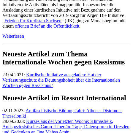
Initiativen die Aktivitäten als Imagepolitik. Insbesondere die
Ausladung einer kurdischen Initiative mit Bezugnahme auf den
Verfassungsschutzbericht von 2019 sorgt für Ärger. Die Initiative
„
Frieden für Kurdistan Sachsen
“ (IfK) ging zu Monatsbeginn mit
einem
offenen Brief an die Öffentlichkeit
.
Weiterlesen
Neueste Artikel zum Thema
Internationale Wochen gegen Rassismus
23.04.2021:
Kurdische Initiative ausgeladen: Hat der
Verfassungsschutz die Deutungshoheit über die Internationalen
Wochen gegen Rassismus?
Neueste Artikel im Ressort International
02.11.2023:
Antifaschistische Bildungsfahrt: Athen – Distomo –
Thessaloniki
28.09.2023:
Kurzes aus der vorletzten Woche: Klimastreik,
Antispeziesistisches Camp, Libertäre Tage, Datenspuren in Dresden
und Gedenken an Jina Mahsa Amini