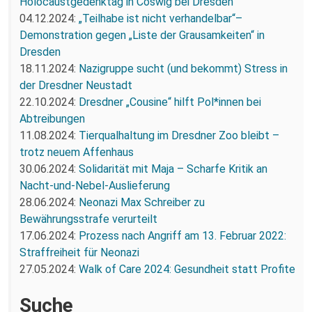
Holocaustgedenktag in Coswig bei Dresden
04.12.2024:
„Teilhabe ist nicht verhandelbar“–
Demonstration gegen „Liste der Grausamkeiten“ in
Dresden
18.11.2024:
Nazigruppe sucht (und bekommt) Stress in
der Dresdner Neustadt
22.10.2024:
Dresdner „Cousine“ hilft Pol*innen bei
Abtreibungen
11.08.2024:
Tierqualhaltung im Dresdner Zoo bleibt –
trotz neuem Affenhaus
30.06.2024:
Solidarität mit Maja – Scharfe Kritik an
Nacht-und-Nebel-Auslieferung
28.06.2024:
Neonazi Max Schreiber zu
Bewährungsstrafe verurteilt
17.06.2024:
Prozess nach Angriff am 13. Februar 2022:
Straffreiheit für Neonazi
27.05.2024:
Walk of Care 2024: Gesundheit statt Profite
Suche