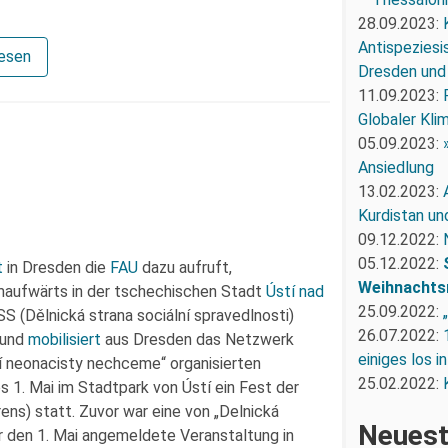
28.09.2023:
Antispeziesi
lesen
Dresden und
11.09.2023:
Globaler Kli
05.09.2023:
Ansiedlung
13.02.2023:
Kurdistan un
09.12.2022:
05.12.2022:
t
in Dresden die
FAU
dazu aufruft,
Weihnachts
omaufwärts in der tschechischen Stadt
Ústí nad
25.09.2022:
S (Dělnická strana sociální spravedlnosti)
26.07.2022:
rund
mobilisiert
aus Dresden das Netzwerk
einiges los i
tí neonacisty nechceme“ organisierten
25.02.2022:
s 1. Mai im Stadtpark von Ústí ein Fest der
s) statt. Zuvor war eine von „Delnická
Neuest
r den 1. Mai angemeldete Veranstaltung in