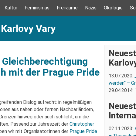
Kultur
Feminismus
Freiräume
Nazis
Ökologie
So
 Karlovy Vary
Neuest
r Gleichberechtigung
Karlov
h mit der Prague Pride
13.07.2020:
werden“ – Gr
29.04.2014:
reifenden Dialog aufrecht: in regelmäßigen
Neuest
sonen aus nahen oder fernen Nachbarländern,
Interna
Grenzen hinweg oder auch schlicht, um die
alten. Passend zur Jahreszeit der
Christopher
02.11.2023:
en wir mit Organisator:innen der
Prague Pride
– Thessaloni