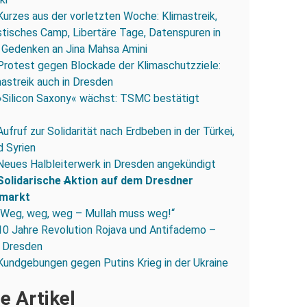
Kurzes aus der vorletzten Woche: Klimastreik,
stisches Camp, Libertäre Tage, Datenspuren in
 Gedenken an Jina Mahsa Amini
Protest gegen Blockade der Klimaschutzziele:
mastreik auch in Dresden
»Silicon Saxony« wächst: TSMC bestätigt
Aufruf zur Solidarität nach Erdbeben in der Türkei,
d Syrien
Neues Halbleiterwerk in Dresden angekündigt
Solidarische
A
ktion auf dem Dresdner
markt
„Weg, weg, weg – Mullah muss weg!“
10 Jahre Revolution Rojava und Antifademo –
n Dresden
Kundgebungen gegen Putins Krieg in der Ukraine
e Artikel