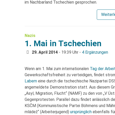
im Nachbarland Tschechien gesprochen.
Weiter
Nazis
1. Mai in Tschechien
29. April 2014
- 19:39 Uhr -
4 Ergänzungen
Wenn am 1. Mai zum internationalen
Tag der Arbei
Gewerkschaftsfreiheit zu verteidigen, findet str
Labem
eine durch die tschechische Nazipartei DSS
angemeldete Demonstration statt. Aus diesem G
„Asyl, Migration, Flucht“ (NAMF) zu den von „V Ús
Gegenprotesten. Parallel dazu findet anlässlich de
KSČM (Kommunistische Partei Böhmens und Mähren
mládež“ (Arbeiterjugend)
ursprünglich
ebenfalls fü