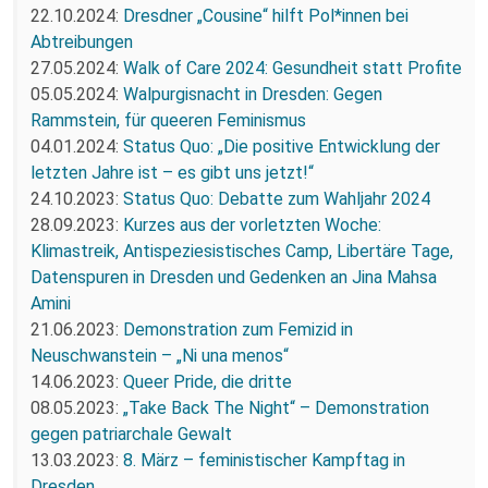
22.10.2024:
Dresdner „Cousine“ hilft Pol*innen bei
Abtreibungen
27.05.2024:
Walk of Care 2024: Gesundheit statt Profite
05.05.2024:
Walpurgisnacht in Dresden: Gegen
Rammstein, für queeren Feminismus
04.01.2024:
Status Quo: „Die positive Entwicklung der
letzten Jahre ist – es gibt uns jetzt!“
24.10.2023:
Status Quo: Debatte zum Wahljahr 2024
28.09.2023:
Kurzes aus der vorletzten Woche:
Klimastreik, Antispeziesistisches Camp, Libertäre Tage,
Datenspuren in Dresden und Gedenken an Jina Mahsa
Amini
21.06.2023:
Demonstration zum Femizid in
Neuschwanstein – „Ni una menos“
14.06.2023:
Queer Pride, die dritte
08.05.2023:
„Take Back The Night“ – Demonstration
gegen patriarchale Gewalt
13.03.2023:
8. März – feministischer Kampftag in
Dresden