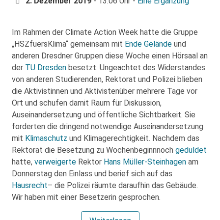
2. Dezember 2019
- 13:06 Uhr -
Eine Ergänzung
Im Rahmen der Climate Action Week hatte die Gruppe
„HSZfuersKlima“ gemeinsam mit
Ende Gelände
und
anderen Dresdner Gruppen diese Woche einen Hörsaal an
der
TU Dresden
besetzt. Ungeachtet des Widerstandes
von anderen Studierenden, Rektorat und Polizei blieben
die Aktivistinnen und Aktivistenüber mehrere Tage vor
Ort und schufen damit Raum für Diskussion,
Auseinandersetzung und öffentliche Sichtbarkeit. Sie
forderten die dringend notwendige Auseinandersetzung
mit
Klimaschutz
und Klimagerechtigkeit. Nachdem das
Rektorat die Besetzung zu Wochenbeginnnoch
geduldet
hatte,
verweigerte
Rektor
Hans Müller-Steinhagen
am
Donnerstag den Einlass und berief sich auf das
Hausrecht
– die Polizei räumte daraufhin das Gebäude.
Wir haben mit einer Besetzerin gesprochen.