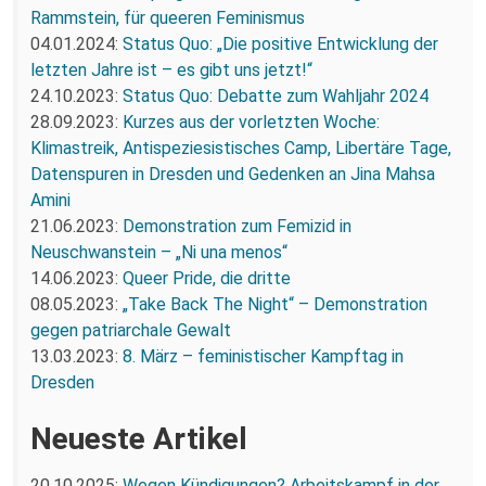
Rammstein, für queeren Feminismus
04.01.2024:
Status Quo: „Die positive Entwicklung der
letzten Jahre ist – es gibt uns jetzt!“
24.10.2023:
Status Quo: Debatte zum Wahljahr 2024
28.09.2023:
Kurzes aus der vorletzten Woche:
Klimastreik, Antispeziesistisches Camp, Libertäre Tage,
Datenspuren in Dresden und Gedenken an Jina Mahsa
Amini
21.06.2023:
Demonstration zum Femizid in
Neuschwanstein – „Ni una menos“
14.06.2023:
Queer Pride, die dritte
08.05.2023:
„Take Back The Night“ – Demonstration
gegen patriarchale Gewalt
13.03.2023:
8. März – feministischer Kampftag in
Dresden
Neueste Artikel
20.10.2025:
Wegen Kündigungen? Arbeitskampf in der