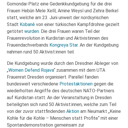
Gomondai-Platz eine Gedenkkundgebung für die drei
Frauen Hebûn Mele Xelîl, Amine Weysî und Zehra Berkel
statt, welche am 23. Juni unweit der nordsyrischen
Stadt
Kobanê
von einer türkischen Kampfdrohne gezielt
getötet
wurden
. Die drei Frauen waren Teil der
Frauenrevolution in Kurdistan und Aktivistinnen des
Frauendachverbands
Kongreya Star
. An der Kundgebung
nahmen rund 50 Aktivist:innen teil.
Die Kundgebung wurde durch den Dresdner Ableger von
„
Women Defend Rojava
“ zusammen mit dem UTA
Frauenrat Dresden organisiert. Parallel fanden
bundesweit verschiedene
Protestaktionen
gegen die
wiederholten Angriffe des deutschen NATO-Partners
auf Kurdistan statt. An der Veranstaltung in Dresden
beteiligten sich rund 50 Aktivist:innen, welche zum Teil
von der zuvor stattfindenden
Aktion
am Neumarkt „Keine
Kohle für die Kohle – Menschen statt Profite“ mit einer
Spontandemonstration gemeinsam zur