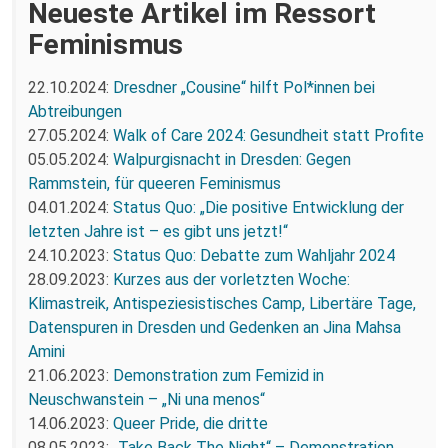
Neueste Artikel im Ressort
Feminismus
22.10.2024:
Dresdner „Cousine“ hilft Pol*innen bei
Abtreibungen
27.05.2024:
Walk of Care 2024: Gesundheit statt Profite
05.05.2024:
Walpurgisnacht in Dresden: Gegen
Rammstein, für queeren Feminismus
04.01.2024:
Status Quo: „Die positive Entwicklung der
letzten Jahre ist – es gibt uns jetzt!“
24.10.2023:
Status Quo: Debatte zum Wahljahr 2024
28.09.2023:
Kurzes aus der vorletzten Woche:
Klimastreik, Antispeziesistisches Camp, Libertäre Tage,
Datenspuren in Dresden und Gedenken an Jina Mahsa
Amini
21.06.2023:
Demonstration zum Femizid in
Neuschwanstein – „Ni una menos“
14.06.2023:
Queer Pride, die dritte
08.05.2023:
„Take Back The Night“ – Demonstration