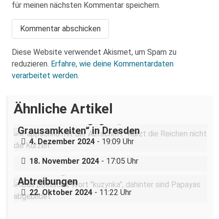
für meinen nächsten Kommentar speichern.
Diese Website verwendet Akismet, um Spam zu
reduzieren.
Erfahre, wie deine Kommentardaten
verarbeitet werden.
Ähnliche Artikel
„Teilhabe ist nicht verhandelbar“–
Demonstration gegen „Liste der
Grausamkeiten“ in Dresden
Nazigruppe sucht (und bekommt) Stress
4. Dezember 2024
- 19:09 Uhr
in der Dresdner Neustadt
18. November 2024
- 17:05 Uhr
Dresdner „Cousine“ hilft Pol*innen bei
Abtreibungen
22. Oktober 2024
- 11:22 Uhr