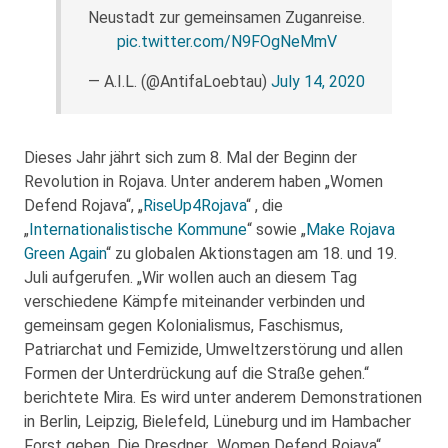
Neustadt zur gemeinsamen Zuganreise.
pic.twitter.com/N9FOgNeMmV
— A.I.L. (@AntifaLoebtau)
July 14, 2020
Dieses Jahr jährt sich zum 8. Mal der Beginn der
Revolution in Rojava. Unter anderem haben „Women
Defend Rojava“, „
RiseUp4Rojava
“ , die
„
Internationalistische Kommune
“ sowie „
Make Rojava
Green Again
“ zu globalen Aktionstagen am 18. und 19.
Juli aufgerufen. „Wir wollen auch an diesem Tag
verschiedene Kämpfe miteinander verbinden und
gemeinsam gegen Kolonialismus, Faschismus,
Patriarchat und Femizide, Umweltzerstörung und allen
Formen der Unterdrückung auf die Straße gehen.“
berichtete Mira. Es wird unter anderem Demonstrationen
in Berlin, Leipzig, Bielefeld, Lüneburg und im Hambacher
Forst geben. Die Dresdner „Women Defend Rojava“