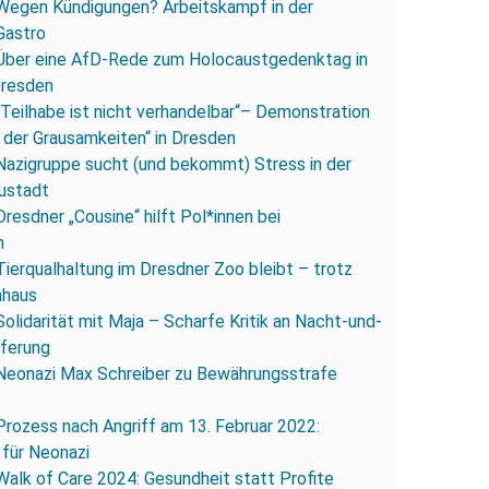
Wegen Kündigungen? Arbeitskampf in der
Gastro
Über eine AfD-Rede zum Holocaustgedenktag in
Dresden
„Teilhabe ist nicht verhandelbar“– Demonstration
 der Grausamkeiten“ in Dresden
Nazigruppe sucht (und bekommt) Stress in der
ustadt
Dresdner „Cousine“ hilft Pol*innen bei
n
Tierqualhaltung im Dresdner Zoo bleibt – trotz
nhaus
Solidarität mit Maja – Scharfe Kritik an Nacht-und-
eferung
Neonazi Max Schreiber zu Bewährungsstrafe
Prozess nach Angriff am 13. Februar 2022:
 für Neonazi
Walk of Care 2024: Gesundheit statt Profite