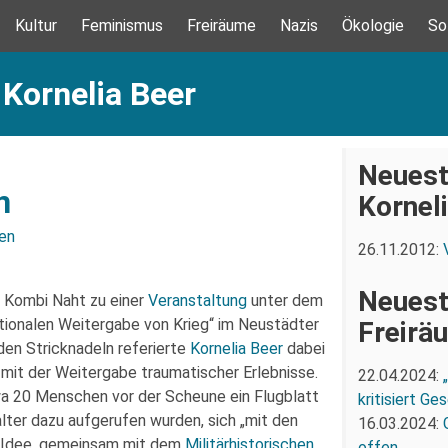
Kultur
Feminismus
Freiräume
Nazis
Ökologie
So
 Kornelia Beer
Neuest
n
Kornel
en
26.11.2012:
Neuest
 Kombi Naht zu einer
Veranstaltung
unter dem
ationalen Weitergabe von Krieg“ im Neustädter
Freirä
den Stricknadeln referierte
Kornelia Beer
dabei
mit der Weitergabe traumatischer Erlebnisse.
22.04.2024:
wa 20 Menschen vor der Scheune ein Flugblatt
kritisiert G
alter dazu aufgerufen wurden, sich „mit den
16.03.2024:
e Idee, gemeinsam mit dem
Militärhistorischen
offen.