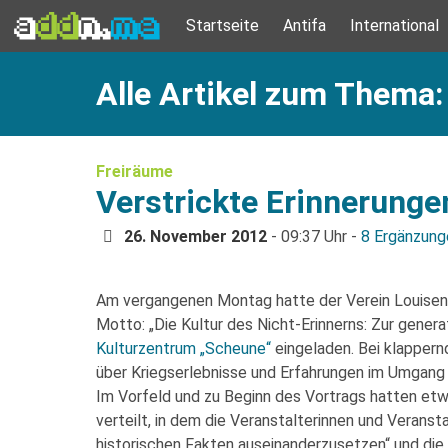
Startseite
Antifa
International
Alle Artikel zum Thema:
Freiräume
Verstrickte Erinnerunge
26. November 2012
- 09:37 Uhr -
8 Ergänzung
Am vergangenen Montag hatte der Verein Louisen
Motto: „Die Kultur des Nicht-Erinnerns: Zur gener
Kulturzentrum „Scheune“
eingeladen. Bei klappern
über Kriegserlebnisse und Erfahrungen im Umgang 
Im Vorfeld und zu Beginn des Vortrags hatten et
verteilt, in dem die Veranstalterinnen und Veranst
historischen Fakten auseinanderzusetzen“ und di