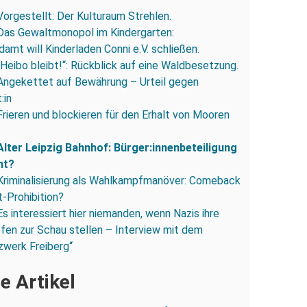
Vorgestellt: Der Kulturaum Strehlen.
Das Gewaltmonopol im Kindergarten:
amt will Kinderladen Conni e.V. schließen.
„Heibo bleibt!“: Rückblick auf eine Waldbesetzung.
Angekettet auf Bewährung – Urteil gegen
:in
Frieren und blockieren für den Erhalt von Mooren
Alter Leipzig Bahnhof: Bürger:innenbeteiligung
ht?
Kriminalisierung als Wahlkampfmanöver: Comeback
-Prohibition?
Es interessiert hier niemanden, wenn Nazis ihre
fen zur Schau stellen – Interview mit dem
zwerk Freiberg“
e Artikel