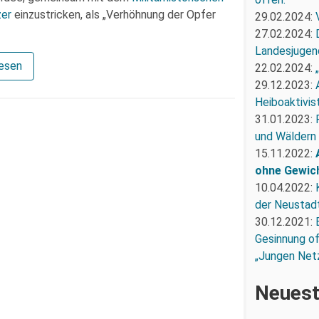
zer
einzustricken, als „Verhöhnung der Opfer
29.02.2024:
27.02.2024:
Landesjugend
lesen
22.02.2024:
29.12.2023:
Heiboaktivist
31.01.2023:
und Wäldern
15.11.2022:
ohne Gewic
10.04.2022:
der Neustadt
30.12.2021:
Gesinnung of
„Jungen Net
Neuest