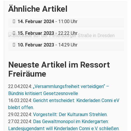
Ähnliche Artikel
11. Februar 2024: Diese Stadt hat Nazis
nicht satt.
Höhen und Tiefen – Antifaschistischer
14. Februar 2024
- 11:00 Uhr
Protest um den 13. Februar 2023
15. Februar 2023
- 22:22 Uhr
Volles Programm im Februar
10. Februar 2023
- 14:29 Uhr
Neueste Artikel im Ressort
Freiräume
22.04.2024:
„Versammlungsfreiheit verteidigen“ –
Bündnis kritisiert Gesetzesnovelle
16.03.2024:
Gericht entscheidet: Kinderladen Conni eV
bleibt offen.
29.02.2024:
Vorgestellt: Der Kulturaum Strehlen.
27.02.2024:
Das Gewaltmonopol im Kindergarten:
Landesjugendamt will Kinderladen Conni e.V. schließen.