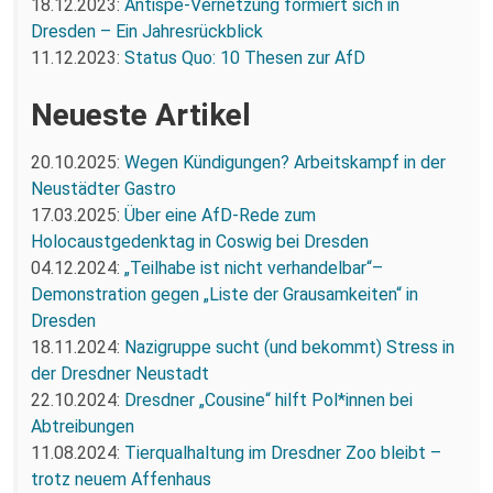
18.12.2023:
Antispe-Vernetzung formiert sich in
Dresden – Ein Jahresrückblick
11.12.2023:
Status Quo: 10 Thesen zur AfD
Neueste Artikel
20.10.2025:
Wegen Kündigungen? Arbeitskampf in der
Neustädter Gastro
17.03.2025:
Über eine AfD-Rede zum
Holocaustgedenktag in Coswig bei Dresden
04.12.2024:
„Teilhabe ist nicht verhandelbar“–
Demonstration gegen „Liste der Grausamkeiten“ in
Dresden
18.11.2024:
Nazigruppe sucht (und bekommt) Stress in
der Dresdner Neustadt
22.10.2024:
Dresdner „Cousine“ hilft Pol*innen bei
Abtreibungen
11.08.2024:
Tierqualhaltung im Dresdner Zoo bleibt –
trotz neuem Affenhaus