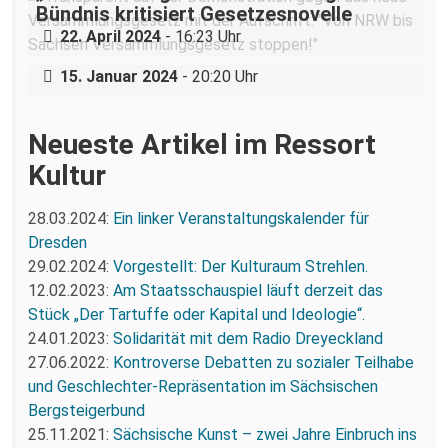
Status quo: Eine Rückschau auf die Idee
Bündnis kritisiert Gesetzesnovelle
#wirstreiken im Landtagswahlkampf
22. April 2024
- 16:23 Uhr
2019
15. Januar 2024
- 20:20 Uhr
Neueste Artikel im Ressort
Kultur
28.03.2024:
Ein linker Veranstaltungskalender für
Dresden
29.02.2024:
Vorgestellt: Der Kulturaum Strehlen.
12.02.2023:
Am Staatsschauspiel läuft derzeit das
Stück „Der Tartuffe oder Kapital und Ideologie“.
24.01.2023:
Solidarität mit dem Radio Dreyeckland
27.06.2022:
Kontroverse Debatten zu sozialer Teilhabe
und Geschlechter-Repräsentation im Sächsischen
Bergsteigerbund
25.11.2021:
Sächsische Kunst – zwei Jahre Einbruch ins