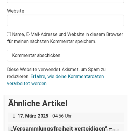
Website
Name, E-Mail-Adresse und Website in diesem Browser
für meinen nächsten Kommentar speichern.
Diese Website verwendet Akismet, um Spam zu
reduzieren.
Erfahre, wie deine Kommentardaten
verarbeitet werden.
Über eine AfD-Rede zum
Ähnliche Artikel
Holocaustgedenktag in Coswig bei
Dresden
17. März 2025
- 04:56 Uhr
„Versammlungsfreiheit verteidigen“ –