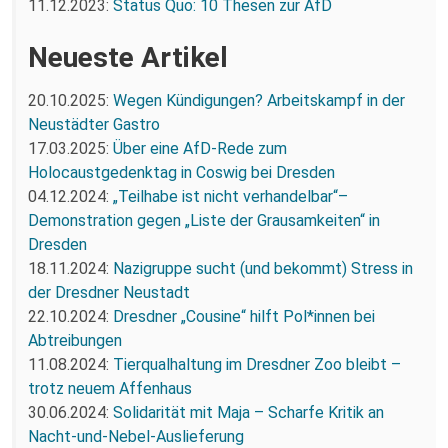
11.12.2023:
Status Quo: 10 Thesen zur AfD
Neueste Artikel
20.10.2025:
Wegen Kündigungen? Arbeitskampf in der
Neustädter Gastro
17.03.2025:
Über eine AfD-Rede zum
Holocaustgedenktag in Coswig bei Dresden
04.12.2024:
„Teilhabe ist nicht verhandelbar“–
Demonstration gegen „Liste der Grausamkeiten“ in
Dresden
18.11.2024:
Nazigruppe sucht (und bekommt) Stress in
der Dresdner Neustadt
22.10.2024:
Dresdner „Cousine“ hilft Pol*innen bei
Abtreibungen
11.08.2024:
Tierqualhaltung im Dresdner Zoo bleibt –
trotz neuem Affenhaus
30.06.2024:
Solidarität mit Maja – Scharfe Kritik an
Nacht-und-Nebel-Auslieferung