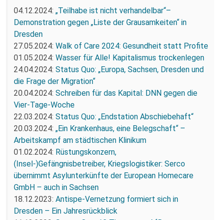
04.12.2024:
„Teilhabe ist nicht verhandelbar“–
Demonstration gegen „Liste der Grausamkeiten“ in
Dresden
27.05.2024:
Walk of Care 2024: Gesundheit statt Profite
01.05.2024:
Wasser für Alle! Kapitalismus trockenlegen
24.04.2024:
Status Quo: „Europa, Sachsen, Dresden und
die Frage der Migration“
20.04.2024:
Schreiben für das Kapital: DNN gegen die
Vier-Tage-Woche
22.03.2024:
Status Quo: „Endstation Abschiebehaft“
20.03.2024:
„Ein Krankenhaus, eine Belegschaft“ –
Arbeitskampf am städtischen Klinikum
01.02.2024:
Rüstungskonzern,
(Insel-)Gefängnisbetreiber, Kriegslogistiker: Serco
übernimmt Asylunterkünfte der European Homecare
GmbH – auch in Sachsen
18.12.2023:
Antispe-Vernetzung formiert sich in
Dresden – Ein Jahresrückblick