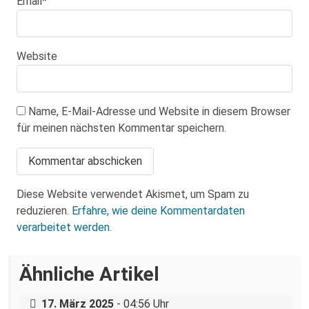
Email
*
Website
Name, E-Mail-Adresse und Website in diesem Browser
für meinen nächsten Kommentar speichern.
Diese Website verwendet Akismet, um Spam zu
reduzieren.
Erfahre, wie deine Kommentardaten
verarbeitet werden.
Über eine AfD-Rede zum
Ähnliche Artikel
Holocaustgedenktag in Coswig bei
Dresden
„Teilhabe ist nicht verhandelbar“–
17. März 2025
- 04:56 Uhr