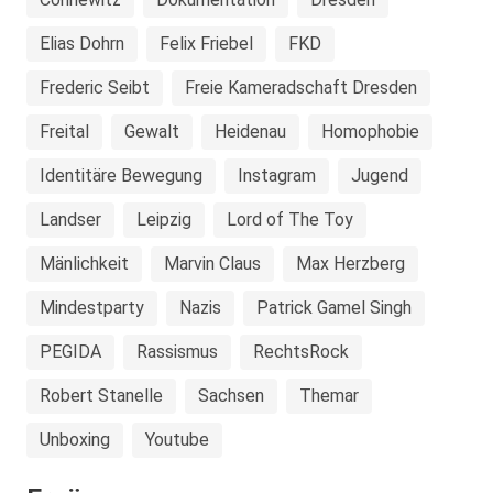
Elias Dohrn
Felix Friebel
FKD
Frederic Seibt
Freie Kameradschaft Dresden
Freital
Gewalt
Heidenau
Homophobie
Identitäre Bewegung
Instagram
Jugend
Landser
Leipzig
Lord of The Toy
Mänlichkeit
Marvin Claus
Max Herzberg
Mindestparty
Nazis
Patrick Gamel Singh
PEGIDA
Rassismus
RechtsRock
Robert Stanelle
Sachsen
Themar
Unboxing
Youtube