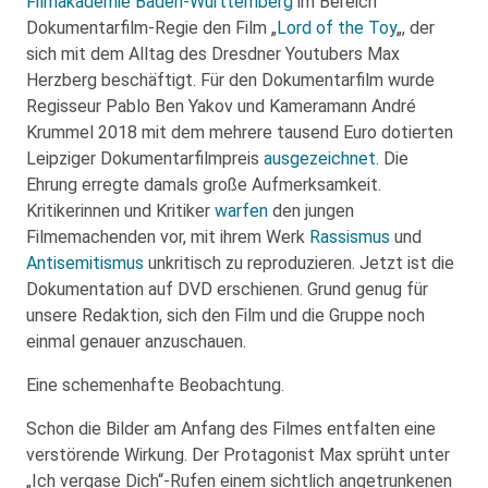
Filmakademie Baden-Württemberg
im Bereich
Dokumentarfilm-Regie den Film „
Lord of the Toy
„, der
sich mit dem Alltag des Dresdner Youtubers Max
Herzberg beschäftigt. Für den Dokumentarfilm wurde
Regisseur Pablo Ben Yakov und Kameramann André
Krummel 2018 mit dem mehrere tausend Euro dotierten
Leipziger Dokumentarfilmpreis
ausgezeichnet
. Die
Ehrung erregte damals große Aufmerksamkeit.
Kritikerinnen und Kritiker
warfen
den jungen
Filmemachenden vor, mit ihrem Werk
Rassismus
und
Antisemitismus
unkritisch zu reproduzieren. Jetzt ist die
Dokumentation auf DVD erschienen. Grund genug für
unsere Redaktion, sich den Film und die Gruppe noch
einmal genauer anzuschauen.
Eine schemenhafte Beobachtung.
Schon die Bilder am Anfang des Filmes entfalten eine
verstörende Wirkung. Der Protagonist Max sprüht unter
„Ich vergase Dich“-Rufen einem sichtlich angetrunkenen