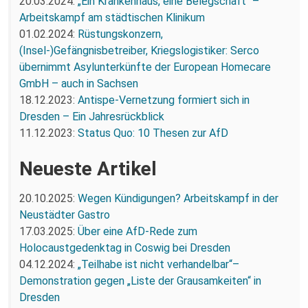
20.03.2024:
„Ein Krankenhaus, eine Belegschaft“ –
Arbeitskampf am städtischen Klinikum
01.02.2024:
Rüstungskonzern,
(Insel-)Gefängnisbetreiber, Kriegslogistiker: Serco
übernimmt Asylunterkünfte der European Homecare
GmbH – auch in Sachsen
18.12.2023:
Antispe-Vernetzung formiert sich in
Dresden – Ein Jahresrückblick
11.12.2023:
Status Quo: 10 Thesen zur AfD
Neueste Artikel
20.10.2025:
Wegen Kündigungen? Arbeitskampf in der
Neustädter Gastro
17.03.2025:
Über eine AfD-Rede zum
Holocaustgedenktag in Coswig bei Dresden
04.12.2024:
„Teilhabe ist nicht verhandelbar“–
Demonstration gegen „Liste der Grausamkeiten“ in
Dresden