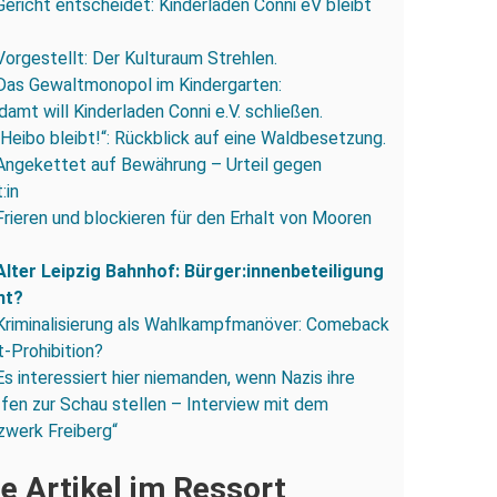
Gericht entscheidet: Kinderladen Conni eV bleibt
Vorgestellt: Der Kulturaum Strehlen.
Das Gewaltmonopol im Kindergarten:
amt will Kinderladen Conni e.V. schließen.
„Heibo bleibt!“: Rückblick auf eine Waldbesetzung.
Angekettet auf Bewährung – Urteil gegen
:in
Frieren und blockieren für den Erhalt von Mooren
Alter Leipzig Bahnhof: Bürger:innenbeteiligung
ht?
Kriminalisierung als Wahlkampfmanöver: Comeback
-Prohibition?
Es interessiert hier niemanden, wenn Nazis ihre
fen zur Schau stellen – Interview mit dem
zwerk Freiberg“
e Artikel im Ressort