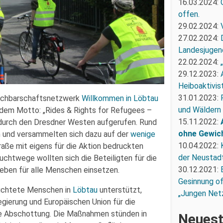
16.03.2024:
offen.
29.02.2024:
27.02.2024:
Landesjugend
22.02.2024:
29.12.2023:
Heiboaktivist
31.01.2023:
achbarschaftsnetzwerk
Willkommen in Löbtau
und Wäldern
dem Motto: „Rides & Rights for Refugees –
15.11.2022:
 durch den Dresdner Westen aufgerufen. Rund
ohne Gewic
 und versammelten sich dazu auf der
wenige
10.04.2022:
e mit eigens für die Aktion bedruckten
der Neustadt
chtwege wollten sich die Beteiligten für die
30.12.2021:
eben für alle Menschen einsetzen.
Gesinnung of
üchtete Menschen in
Löbtau
unterstützt,
„Jungen Net
egierung und Europäischen Union für die
re Abschottung. Die Maßnahmen stünden in
Neuest