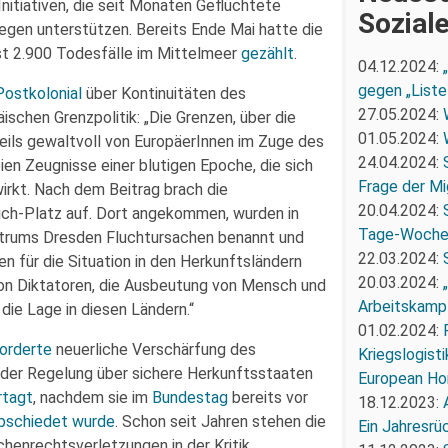
itiativen, die seit Monaten Geflüchtete
Sozial
egen unterstützen. Bereits Ende Mai hatte die
t 2.900 Todesfälle im Mittelmeer
gezählt
.
04.12.2024:
gegen „Liste
ostkolonial
über Kontinuitäten des
27.05.2024:
ischen Grenzpolitik: „Die Grenzen, über die
01.05.2024:
ils gewaltvoll von EuropäerInnen im Zuge des
24.04.2024:
ien Zeugnisse einer blutigen Epoche, die sich
Frage der Mi
irkt. Nach dem Beitrag brach die
20.04.2024:
ich-Platz auf. Dort angekommen, wurden in
Tage-Woch
ntrums Dresden Fluchtursachen benannt und
22.03.2024:
n für die Situation in den Herkunftsländern
20.03.2024:
von Diktatoren, die Ausbeutung von Mensch und
Arbeitskampf
die Lage in diesen Ländern.“
01.02.2024:
orderte
neuerliche Verschärfung des
Kriegslogist
 der Regelung über sichere Herkunftsstaaten
European Ho
rtagt
, nachdem sie im
Bundestag
bereits vor
18.12.2023:
bschiedet wurde
. Schon seit Jahren stehen die
Ein Jahresrü
henrechtsverletzungen in der Kritik.