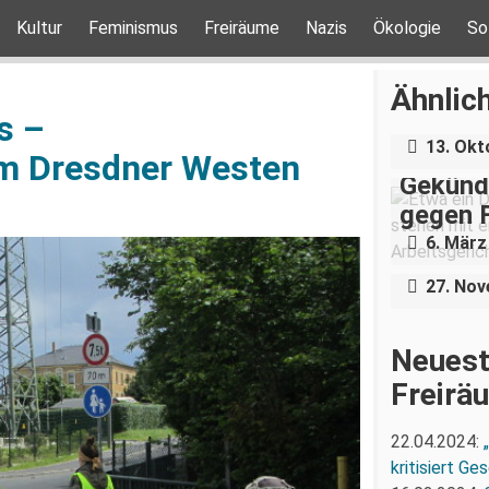
Kultur
Feminismus
Freiräume
Nazis
Ökologie
So
Antifas
Veranst
Ähnlich
in Dres
s –
13. Okt
im Dresdner Westen
Gekündi
gegen 
„Flink 
6. März
kannst
27. No
Neuest
Freirä
22.04.2024:
kritisiert G