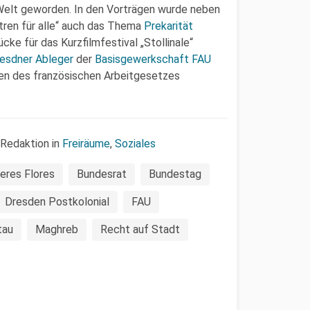
 Welt geworden. In den Vorträgen wurde neben
ntren für alle“ auch das Thema
Prekarität
cke für das Kurzfilmfestival „Stollinale“
esdner Ableger
der
Basisgewerkschaft FAU
en des französischen Arbeitgesetzes
 Redaktion in
Freiräume
,
Soziales
eres Flores
Bundesrat
Bundestag
Dresden Postkolonial
FAU
tau
Maghreb
Recht auf Stadt