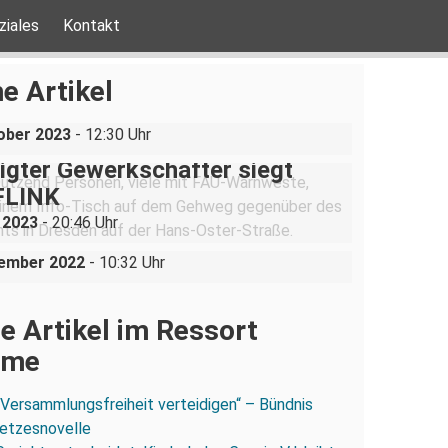
ziales
Kontakt
chist:innen blockieren
altung der Jungen Alternative
e Artikel
den
ober 2023
- 12:30 Uhr
gter Gewerkschafter siegt
FLINK
feuert schneller als du fahren
 2023
- 20:46 Uhr
“
vember 2022
- 10:32 Uhr
e Artikel im Ressort
ume
„Versammlungsfreiheit verteidigen“ – Bündnis
esetzesnovelle