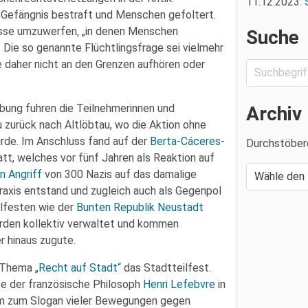
11.12.2023:
 Gefängnis bestraft und Menschen gefoltert.
isse umzuwerfen, „in denen Menschen
Suche
. Die so genannte Flüchtlingsfrage sei vielmehr
rfe daher nicht an den Grenzen aufhören oder
ung fuhren die Teilnehmerinnen und
Archiv
 zurück nach Altlöbtau, wo die Aktion ohne
rde. Im Anschluss fand auf der
Berta-Cáceres
-
Durchstöber
tt, welches vor fünf Jahren als Reaktion auf
n Angriff
von 300 Nazis auf das damalige
raxis entstand und zugleich auch als Gegenpol
lfesten wie der
Bunten Republik Neustadt
erden kollektiv verwaltet und kommen
r hinaus zugute.
m Thema
„Recht auf Stadt“
das Stadtteilfest.
te der französische Philosoph
Henri Lefebvre
in
tdem zum Slogan vieler Bewegungen gegen