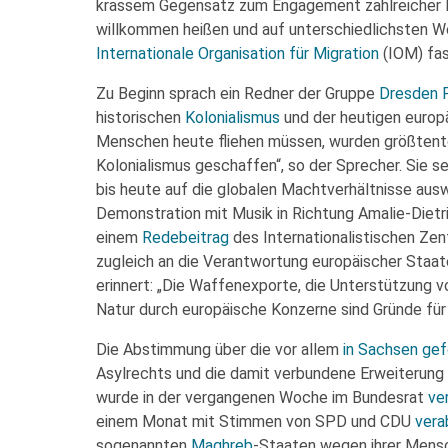
krassem Gegensatz zum Engagement zahlreicher In
willkommen heißen und auf unterschiedlichsten W
Internationale Organisation für Migration
(IOM) fas
Zu Beginn sprach ein Redner der Gruppe
Dresden P
historischen
Kolonialismus
und der heutigen europä
Menschen heute fliehen müssen, wurden größtente
Kolonialismus geschaffen“, so der Sprecher. Sie se
bis heute auf die globalen Machtverhältnisse ausw
Demonstration mit Musik in Richtung Amalie-Dietr
einem
Redebeitrag
des Internationalistischen Ze
zugleich an die Verantwortung europäischer Staate
erinnert: „Die Waffenexporte, die Unterstützung 
Natur durch europäische Konzerne sind Gründe für 
Die Abstimmung über die vor allem
in Sachsen gef
Asylrechts und die damit verbundene Erweiterung
wurde in der vergangenen Woche im Bundesrat
ve
einem Monat mit Stimmen von SPD und CDU
vera
sogenannten
Maghreb
-Staaten wegen ihrer Mensc