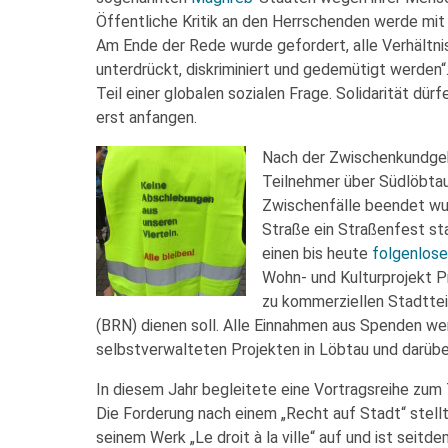
Öffentliche Kritik an den Herrschenden werde mit
Am Ende der Rede wurde gefordert, alle Verhältn
unterdrückt, diskriminiert und gedemütigt werden“
Teil einer globalen sozialen Frage. Solidarität dü
erst anfangen.
Nach der Zwischenkundgeb
Teilnehmer über Südlöbtau
Zwischenfälle beendet wu
Straße ein Straßenfest sta
einen bis heute
folgenlose
Wohn- und Kulturprojekt P
zu kommerziellen Stadttei
(BRN) dienen soll. Alle Einnahmen aus Spenden w
selbstverwalteten Projekten in Löbtau und darübe
In diesem Jahr begleitete eine Vortragsreihe zu
Die Forderung nach einem „Recht auf Stadt“ stell
seinem Werk „Le droit à la ville“ auf und ist sei