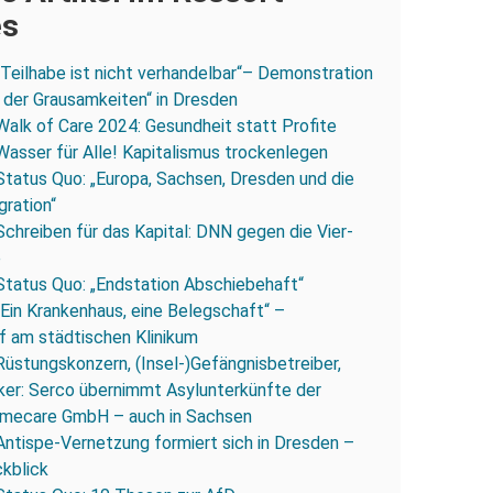
es
„Teilhabe ist nicht verhandelbar“– Demonstration
 der Grausamkeiten“ in Dresden
Walk of Care 2024: Gesundheit statt Profite
Wasser für Alle! Kapitalismus trockenlegen
Status Quo: „Europa, Sachsen, Dresden und die
gration“
Schreiben für das Kapital: DNN gegen die Vier-
e
Status Quo: „Endstation Abschiebehaft“
„Ein Krankenhaus, eine Belegschaft“ –
 am städtischen Klinikum
Rüstungskonzern, (Insel-)Gefängnisbetreiber,
iker: Serco übernimmt Asylunterkünfte der
mecare GmbH – auch in Sachsen
Antispe-Vernetzung formiert sich in Dresden –
ckblick