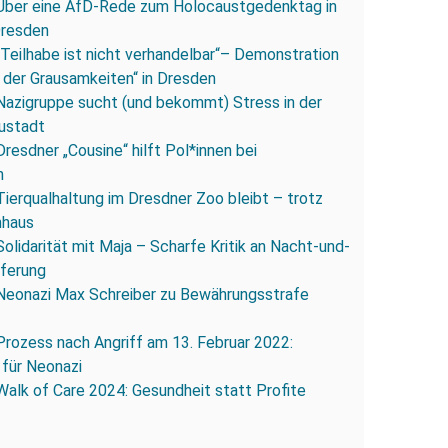
Über eine AfD-Rede zum Holocaustgedenktag in
Dresden
„Teilhabe ist nicht verhandelbar“– Demonstration
 der Grausamkeiten“ in Dresden
Nazigruppe sucht (und bekommt) Stress in der
ustadt
Dresdner „Cousine“ hilft Pol*innen bei
n
Tierqualhaltung im Dresdner Zoo bleibt – trotz
nhaus
Solidarität mit Maja – Scharfe Kritik an Nacht-und-
eferung
Neonazi Max Schreiber zu Bewährungsstrafe
Prozess nach Angriff am 13. Februar 2022:
 für Neonazi
Walk of Care 2024: Gesundheit statt Profite