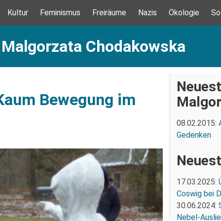
Kultur
Feminismus
Freiräume
Nazis
Ökologie
So
: Malgorzata Chodakowska
Neuest
 Kaum Bewegung im
Malgor
08.02.2015:
Gedenken
Neuest
17.03.2025:
Coswig bei 
30.06.2024:
Nebel-Ausli