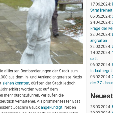
17.06.2024:
Straffreiheit
06.05.2024:
24.04.2024:
Frage der Mi
22.04.2024:
angreifen
22.03.2024:
14.02.2024:
satt.
06.02.2024:
Industriegel
die alliierten Bombardierungen der Stadt zum
05.02.2024:
 6.000 aus dem In- und Ausland angereiste Nazis
der 27. Janua
dt
ziehen konnten
, dürften der Stadt jedoch
Jahr erklärt worden war, auf dem
Neuest
en mehr durchzuführen, verlaufen die
deutlich verhaltener. Als prominentester Gast
28.03.2024:
präsident Joachim Gauck
angekündigt
. Neben
29.02.2024: