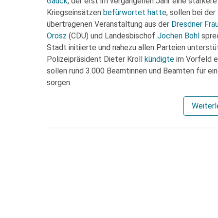
Gauck
, der erst im vergangenen Jahr eine stärker
Kriegseinsätzen
befürwortet hatte
, sollen bei de
übertragenen Veranstaltung aus der
Dresdner Fra
Orosz
(CDU) und Landesbischof
Jochen Bohl
sprec
Stadt initiierte und nahezu allen Parteien unterst
Polizeipräsident Dieter Kroll
kündigte
im Vorfeld e
sollen rund 3.000 Beamtinnen und Beamten für ein
sorgen.
Weiter