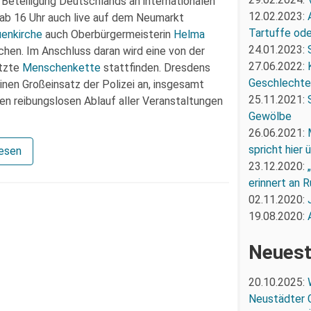
e Beteiligung Deutschlands an internationalen
12.02.2023:
r ab 16 Uhr auch live auf dem Neumarkt
Tartuffe oder
uenkirche
auch Oberbürgermeisterin
Helma
24.01.2023:
hen. Im Anschluss daran wird eine von der
27.06.2022:
ützte
Menschenkette
stattfinden. Dresdens
Geschlechte
inen Großeinsatz der Polizei an, insgesamt
25.11.2021:
en reibungslosen Ablauf aller Veranstaltungen
Gewölbe
26.06.2021:
spricht hier
lesen
23.12.2020:
erinnert an R
02.11.2020:
19.08.2020:
Neuest
20.10.2025:
Neustädter 