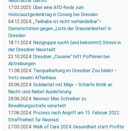
Neustädter Gastro
17.03.2025:
Über eine AfD-Rede zum
Holocaustgedenktag in Coswig bei Dresden
04.12.2024:
„Teilhabe ist nicht verhandelbar“–
Demonstration gegen „Liste der Grausamkeiten“ in
Dresden
18.11.2024:
Nazigruppe sucht (und bekommt) Stress in
der Dresdner Neustadt
22.10.2024:
Dresdner „Cousine“ hilft Pol*innen bei
Abtreibungen
11.08.2024:
Tierqualhaltung im Dresdner Zoo bleibt –
trotz neuem Affenhaus
30.06.2024:
Solidarität mit Maja – Scharfe Kritik an
Nacht-und-Nebel-Auslieferung
28.06.2024:
Neonazi Max Schreiber zu
Bewährungsstrafe verurteilt
17.06.2024:
Prozess nach Angriff am 13. Februar 2022:
Straffreiheit für Neonazi
27.05.2024:
Walk of Care 2024: Gesundheit statt Profite