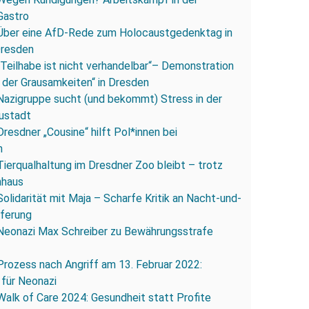
Gastro
Über eine AfD-Rede zum Holocaustgedenktag in
Dresden
„Teilhabe ist nicht verhandelbar“– Demonstration
 der Grausamkeiten“ in Dresden
Nazigruppe sucht (und bekommt) Stress in der
ustadt
Dresdner „Cousine“ hilft Pol*innen bei
n
Tierqualhaltung im Dresdner Zoo bleibt – trotz
nhaus
Solidarität mit Maja – Scharfe Kritik an Nacht-und-
eferung
Neonazi Max Schreiber zu Bewährungsstrafe
Prozess nach Angriff am 13. Februar 2022:
 für Neonazi
Walk of Care 2024: Gesundheit statt Profite