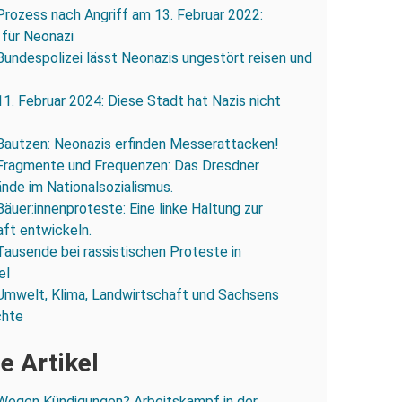
Prozess nach Angriff am 13. Februar 2022:
 für Neonazi
Bundespolizei lässt Neonazis ungestört reisen und
11. Februar 2024: Diese Stadt hat Nazis nicht
Bautzen: Neonazis erfinden Messerattacken!
Fragmente und Frequenzen: Das Dresdner
ände im Nationalsozialismus.
Bäuer:innenproteste: Eine linke Haltung zur
ft entwickeln.
Tausende bei rassistischen Proteste in
el
Umwelt, Klima, Landwirtschaft und Sachsens
chte
e Artikel
Wegen Kündigungen? Arbeitskampf in der