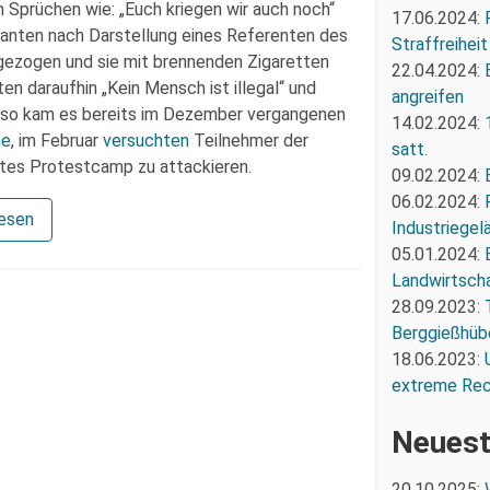
prüchen wie: „Euch kriegen wir auch noch“
17.06.2024:
ranten nach Darstellung eines Referenten des
Straffreiheit
gezogen und sie mit brennenden Zigaretten
22.04.2024:
en daraufhin „Kein Mensch ist illegal“ und
angreifen
all, so kam es bereits im Dezember vergangenen
14.02.2024:
he
, im Februar
versuchten
Teilnehmer der
satt.
tes Protestcamp zu attackieren.
09.02.2024:
06.02.2024:
lesen
Industriegel
05.01.2024:
Landwirtscha
28.09.2023:
Berggießhüb
18.06.2023:
extreme Re
Neuest
20.10.2025: