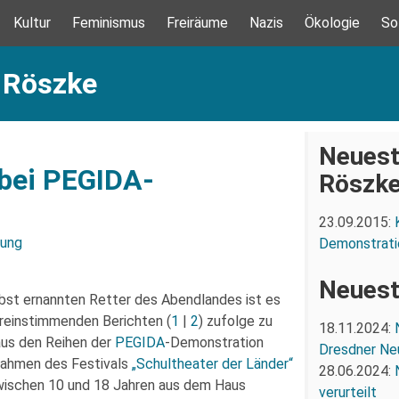
Kultur
Feminismus
Freiräume
Nazis
Ökologie
So
: Röszke
Neuest
 bei PEGIDA-
Röszk
23.09.2015:
zung
Demonstrati
Neuest
bst ernannten Retter des Abendlandes ist es
einstimmenden Berichten (
1
|
2
) zufolge zu
18.11.2024:
aus den Reihen der
PEGIDA
-Demonstration
Dresdner Ne
Rahmen des Festivals
„Schultheater der Länder“
28.06.2024:
zwischen 10 und 18 Jahren aus dem Haus
verurteilt