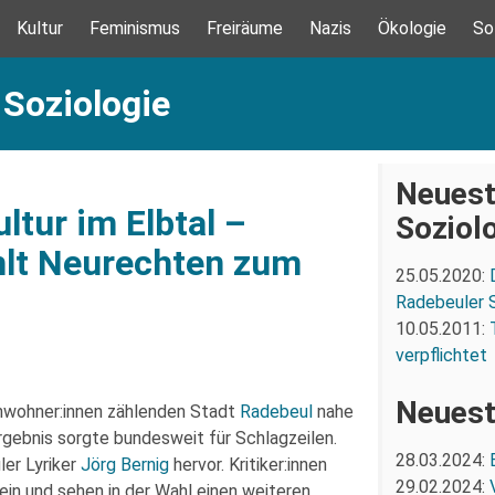
Kultur
Feminismus
Freiräume
Nazis
Ökologie
So
 Soziologie
Neuest
ltur im Elbtal –
Soziol
hlt Neurechten zum
25.05.2020:
Radebeuler S
10.05.2011:
verpflichtet
Neuest
nwohner:innen zählenden Stadt
Radebeul
nahe
gebnis sorgte bundesweit für Schlagzeilen.
28.03.2024:
er Lyriker
Jörg Bernig
hervor. Kritiker:innen
29.02.2024:
ein und sehen in der Wahl einen weiteren