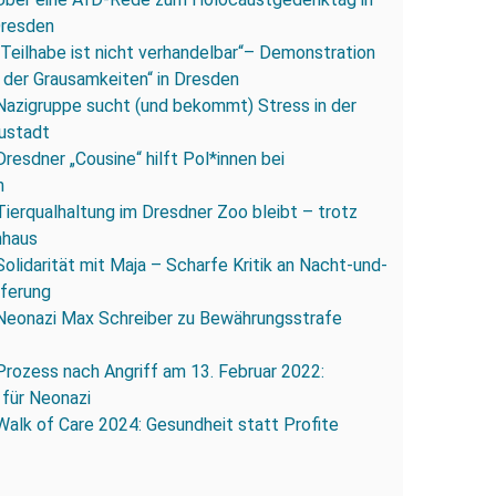
Dresden
„Teilhabe ist nicht verhandelbar“– Demonstration
 der Grausamkeiten“ in Dresden
Nazigruppe sucht (und bekommt) Stress in der
ustadt
Dresdner „Cousine“ hilft Pol*innen bei
n
Tierqualhaltung im Dresdner Zoo bleibt – trotz
nhaus
Solidarität mit Maja – Scharfe Kritik an Nacht-und-
eferung
Neonazi Max Schreiber zu Bewährungsstrafe
Prozess nach Angriff am 13. Februar 2022:
 für Neonazi
Walk of Care 2024: Gesundheit statt Profite