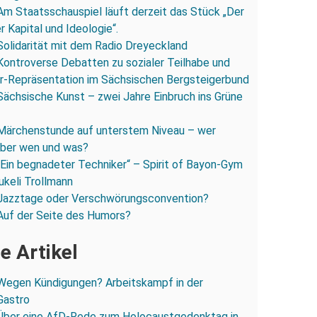
Am Staatsschauspiel läuft derzeit das Stück „Der
 Kapital und Ideologie“.
Solidarität mit dem Radio Dreyeckland
Kontroverse Debatten zu sozialer Teilhabe und
r-Repräsentation im Sächsischen Bergsteigerbund
Sächsische Kunst – zwei Jahre Einbruch ins Grüne
Märchenstunde auf unterstem Niveau – wer
 über wen und was?
„Ein begnadeter Techniker“ – Spirit of Bayon-Gym
ukeli Trollmann
Jazztage oder Verschwörungsconvention?
Auf der Seite des Humors?
e Artikel
Wegen Kündigungen? Arbeitskampf in der
Gastro
Über eine AfD-Rede zum Holocaustgedenktag in