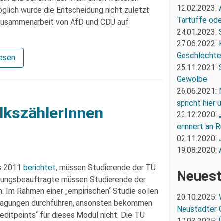
12.02.2023:
öglich wurde die Entscheidung nicht zuletzt
Tartuffe oder
 Zusammenarbeit von AfD und CDU auf
24.01.2023:
27.06.2022:
Geschlechte
lesen
25.11.2021:
Gewölbe
26.06.2021:
spricht hier
lkszählerInnen
23.12.2020:
erinnert an R
02.11.2020:
19.08.2020:
us 2011
berichtet
, müssen Studierende der TU
Neuest
bungsbeauftragte müssen Studierende der
n. Im Rahmen einer „empirischen“ Studie sollen
20.10.2025:
fragungen durchführen, ansonsten bekommen
Neustädter 
ditpoints“ für dieses Modul nicht. Die TU
17.03.2025: