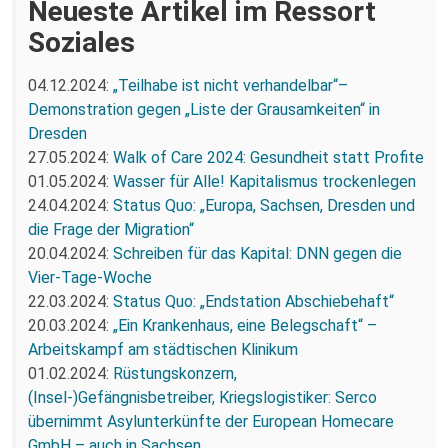
Neueste Artikel im Ressort
Soziales
04.12.2024:
„Teilhabe ist nicht verhandelbar“–
Demonstration gegen „Liste der Grausamkeiten“ in
Dresden
27.05.2024:
Walk of Care 2024: Gesundheit statt Profite
01.05.2024:
Wasser für Alle! Kapitalismus trockenlegen
24.04.2024:
Status Quo: „Europa, Sachsen, Dresden und
die Frage der Migration“
20.04.2024:
Schreiben für das Kapital: DNN gegen die
Vier-Tage-Woche
22.03.2024:
Status Quo: „Endstation Abschiebehaft“
20.03.2024:
„Ein Krankenhaus, eine Belegschaft“ –
Arbeitskampf am städtischen Klinikum
01.02.2024:
Rüstungskonzern,
(Insel-)Gefängnisbetreiber, Kriegslogistiker: Serco
übernimmt Asylunterkünfte der European Homecare
GmbH – auch in Sachsen