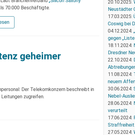
t. Laut Branchenverband
„Silicon Saxony“
20.10.2025:
als 70.000 Beschäftigte.
Neustädter 
17.03.2025:
lesen
Coswig bei 
04.12.2024:
gegen „Liste
18.11.2024:
Dresdner Ne
stenz geheimer
22.10.2024:
Abtreibunge
11.08.2024:
neuem Affe
30.06.2024:
personal: Der Telekomkonzern beschreibt in
Nebel-Ausli
 Leitungen zugreifen.
28.06.2024:
verurteilt
17.06.2024:
Straffreiheit
27.05.2024: