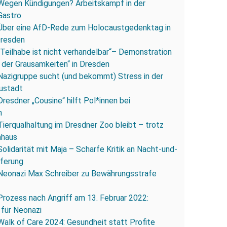
Wegen Kündigungen? Arbeitskampf in der
Gastro
Über eine AfD-Rede zum Holocaustgedenktag in
Dresden
„Teilhabe ist nicht verhandelbar“– Demonstration
 der Grausamkeiten“ in Dresden
Nazigruppe sucht (und bekommt) Stress in der
ustadt
Dresdner „Cousine“ hilft Pol*innen bei
n
Tierqualhaltung im Dresdner Zoo bleibt – trotz
nhaus
Solidarität mit Maja – Scharfe Kritik an Nacht-und-
eferung
Neonazi Max Schreiber zu Bewährungsstrafe
Prozess nach Angriff am 13. Februar 2022:
 für Neonazi
Walk of Care 2024: Gesundheit statt Profite