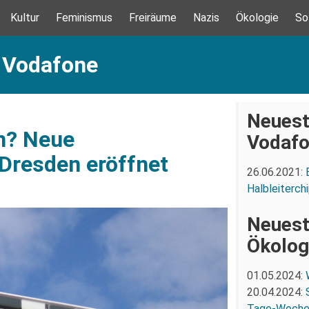
Kultur
Feminismus
Freiräume
Nazis
Ökologie
So
: Vodafone
Neuest
n? Neue
Vodaf
 Dresden eröffnet
26.06.2021:
Halbleiterch
Neuest
Ökolog
01.05.2024:
20.04.2024:
Tage-Woch