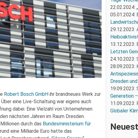
22.02.2024:
05.01.2024:
Landwirtscha
29.12.2023:
Heiboaktivist
13.12.2023:
Letzten Gene
24.10.2023:
28.09.2023:
Antispeziesi
Dresden und
19.09.2023:
ie
Robert Bosch GmbH
ihr brandneues Werk zur
Generation –
. Über eine Live-Schaltung war eigens auch
11.09.2023:
fnung dabei. Eine Vielzahl von Unternehmen
Globaler Kli
n den nächsten Jahren im Raum Dresden.
 Millionen durch das
Bundesministerium für
Neuest
und eine Milliarde Euro hatte das