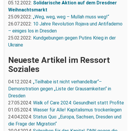
05.12.2022:
Solidarische
A
ktion auf dem Dresdner
Weihnachtsmarkt
25.09.2022:
„Weg, weg, weg – Mullah muss weg!“
26.07.2022:
10 Jahre Revolution Rojava und Antifademo
– einiges los in Dresden
25.02.2022:
Kundgebungen gegen Putins Krieg in der
Ukraine
Neueste Artikel im Ressort
Soziales
04.12.2024:
„Teilhabe ist nicht verhandelbar“–
Demonstration gegen „Liste der Grausamkeiten“ in
Dresden
27.05.2024:
Walk of Care 2024: Gesundheit statt Profite
01.05.2024:
Wasser für Alle! Kapitalismus trockenlegen
24.04.2024:
Status Quo: „Europa, Sachsen, Dresden und
die Frage der Migration“
20.04.2024:
Schreiben für das Kapital: DNN gegen die