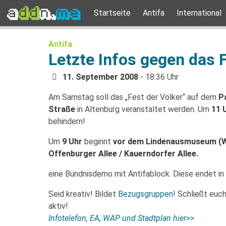
Startseite
Antifa
International
Antifa
Letzte Infos gegen das 
11. September 2008
- 18:36 Uhr
Am Samstag soll das „Fest der Völker“ auf dem
P
Straße
in Altenburg veranstaltet werden. Um
11 
behindern!
Um
9 Uhr
beginnt
vor dem L
indenausmuseum (We
Offenburger Allee / Kauerndorfer Allee.
eine Bündnisdemo mit Antifablock. Diese endet in
Seid kreativ! Bildet
Bezugsgruppen
! Schließt euc
aktiv!
Infotelefon, EA, WAP und Stadtplan hier>>