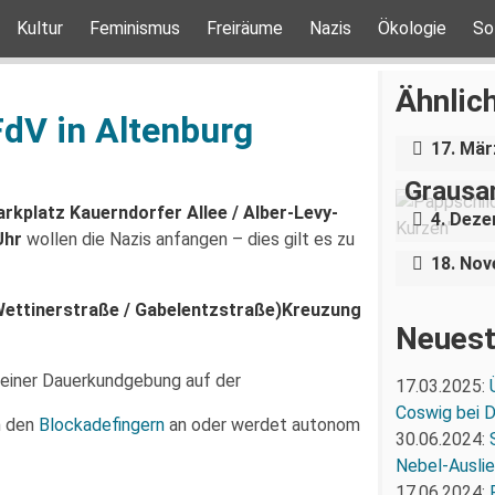
Kultur
Feminismus
Freiräume
Nazis
Ökologie
So
Über e
Holoca
Ähnlich
Dresde
FdV in Altenburg
„Teilha
17. Mär
Demonst
Grausa
Nazigr
arkplatz Kauerndorfer Allee / Alber-Levy-
4. Dez
Stress 
Uhr
wollen die Nazis anfangen – dies gilt es zu
18. No
ttinerstraße / Gabelentzstraße)
Kreuzung
Neuest
 einer Dauerkundgebung auf der
17.03.2025:
Coswig bei 
h den
Blockadefingern
an oder werdet autonom
30.06.2024:
Nebel-Ausli
17.06.2024: