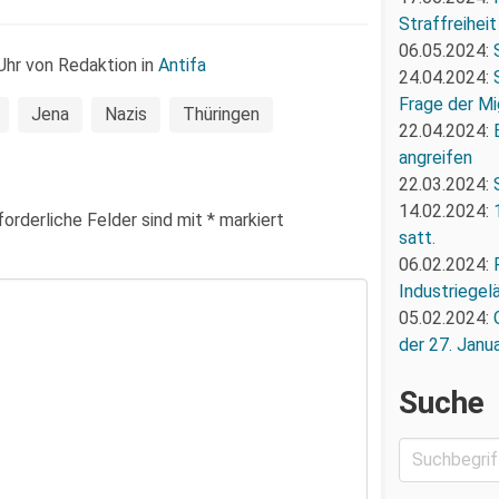
Straffreiheit
06.05.2024:
hr von Redaktion in
Antifa
24.04.2024:
Frage der Mi
Jena
Nazis
Thüringen
22.04.2024:
angreifen
22.03.2024:
14.02.2024:
forderliche Felder sind mit
*
markiert
satt.
06.02.2024:
Industriegel
05.02.2024:
der 27. Janua
Suche