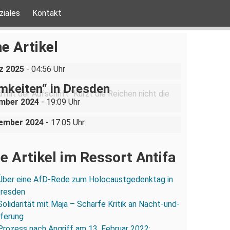
ziales
Kontakt
ine AfD-Rede zum
ustgedenktag in Coswig bei
e Artikel
n
be ist nicht verhandelbar“–
z 2025
- 04:56 Uhr
ration gegen „Liste der
mkeiten“ in Dresden
uppe sucht (und bekommt)
ember 2024
- 19:09 Uhr
in der Dresdner Neustadt
vember 2024
- 17:05 Uhr
e Artikel im Ressort Antifa
Über eine AfD-Rede zum Holocaustgedenktag in
Dresden
Solidarität mit Maja – Scharfe Kritik an Nacht-und-
eferung
Prozess nach Angriff am 13. Februar 2022: