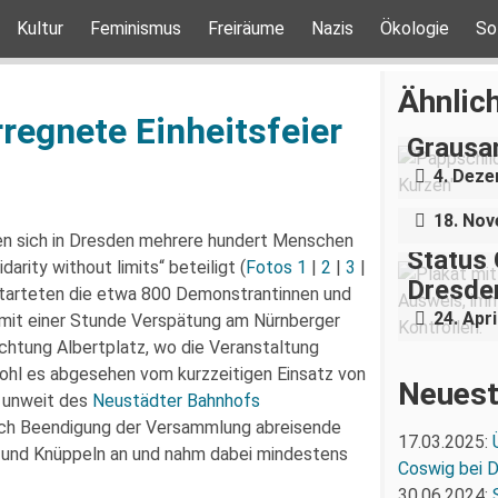
Kultur
Feminismus
Freiräume
Nazis
Ökologie
So
„Teilha
Ähnlich
Demonst
regnete Einheitsfeier
Grausa
Nazigr
4. Dez
Stress 
18. No
n sich in Dresden mehrere hundert Menschen
Status 
arity without limits“ beteiligt (
Fotos 1
|
2
|
3
|
Dresden
 starteten die etwa 800 Demonstrantinnen und
24. Apri
it einer Stunde Verspätung am Nürnberger
ichtung Albertplatz, wo die Veranstaltung
ohl es abgesehen vom kurzzeitigen Einsatz von
Neuest
unweit des
Neustädter Bahnhofs
 nach Beendigung der Versammlung abreisende
17.03.2025:
 und Knüppeln an und nahm dabei mindestens
Coswig bei 
30.06.2024: