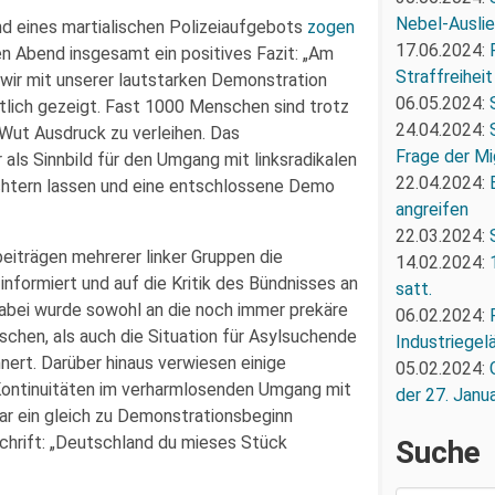
Nebel-Ausli
nd eines martialischen Polizeiaufgebots
zogen
17.06.2024:
en Abend insgesamt ein positives Fazit: „Am
Straffreiheit
wir mit unserer lautstarken Demonstration
06.05.2024:
tlich gezeigt. Fast 1000 Menschen sind trotz
24.04.2024:
Wut Ausdruck zu verleihen. Das
Frage der Mi
als Sinnbild für den Umgang mit linksradikalen
22.04.2024:
chtern lassen und eine entschlossene Demo
angreifen
22.03.2024:
iträgen mehrerer linker Gruppen die
14.02.2024:
nformiert und auf die Kritik des Bündnisses an
satt.
Dabei wurde sowohl an die noch immer prekäre
06.02.2024:
chen, als auch die Situation für Asylsuchende
Industriegel
nert. Darüber hinaus verwiesen einige
05.02.2024:
Kontinuitäten im verharmlosenden Umgang mit
der 27. Janua
ar ein gleich zu Demonstrationsbeginn
chrift: „Deutschland du mieses Stück
Suche