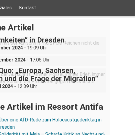
ziales
Kontakt
be ist nicht verhandelbar“–
e Artikel
ration gegen „Liste der
mkeiten“ in Dresden
uppe sucht (und bekommt)
ember 2024
- 19:09 Uhr
in der Dresdner Neustadt
vember 2024
- 17:05 Uhr
Quo: „Europa, Sachsen,
 und die Frage der Migration“
l 2024
- 12:39 Uhr
e Artikel im Ressort Antifa
Über eine AfD-Rede zum Holocaustgedenktag in
Dresden
Solidarität mit Maja – Scharfe Kritik an Nacht-und-