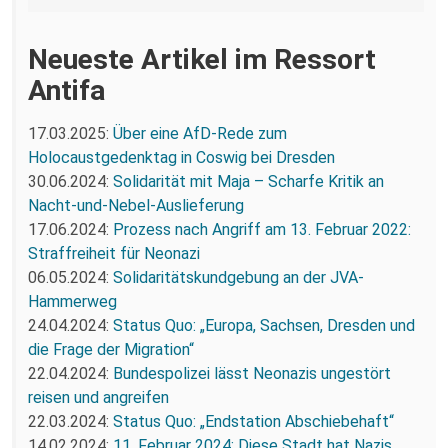
Neueste Artikel im Ressort
Antifa
17.03.2025:
Über eine AfD-Rede zum
Holocaustgedenktag in Coswig bei Dresden
30.06.2024:
Solidarität mit Maja – Scharfe Kritik an
Nacht-und-Nebel-Auslieferung
17.06.2024:
Prozess nach Angriff am 13. Februar 2022:
Straffreiheit für Neonazi
06.05.2024:
Solidaritätskundgebung an der JVA-
Hammerweg
24.04.2024:
Status Quo: „Europa, Sachsen, Dresden und
die Frage der Migration“
22.04.2024:
Bundespolizei lässt Neonazis ungestört
reisen und angreifen
22.03.2024:
Status Quo: „Endstation Abschiebehaft“
14.02.2024:
11. Februar 2024: Diese Stadt hat Nazis