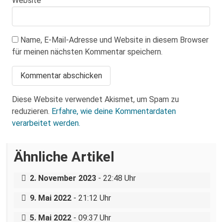
Website
Name, E-Mail-Adresse und Website in diesem Browser
für meinen nächsten Kommentar speichern.
Diese Website verwendet Akismet, um Spam zu
reduzieren.
Erfahre, wie deine Kommentardaten
verarbeitet werden.
Ähnliche Artikel
Antifaschistische Bildungsfahrt: Athen –
„Das ist ein Marathon, kein Sprint“-
Distomo – Thessaloniki
Interview mit einer Untergruppe der
2. November 2023
- 22:48 Uhr
Direkthilfe Dresden
Bitte weiterfahren – Antiromaismus in
9. Mai 2022
- 21:12 Uhr
Dresden
5. Mai 2022
- 09:37 Uhr