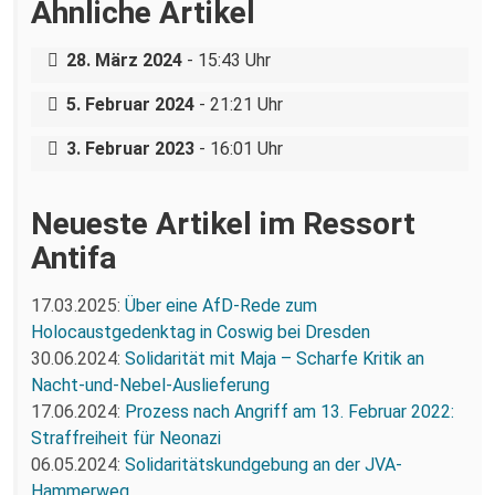
Ähnliche Artikel
Ein linker Veranstaltungskalender für
Gedenken an die Opfer des
Dresden
Nationalsozialismus – der 27. Januar in
28. März 2024
- 15:43 Uhr
Antifaschistische Erinnerungskultur auf
Freital und Dresden
der Straße: Gedenkrundgang am 27.
5. Februar 2024
- 21:21 Uhr
Januar
3. Februar 2023
- 16:01 Uhr
Neueste Artikel im Ressort
Antifa
17.03.2025:
Über eine AfD-Rede zum
Holocaustgedenktag in Coswig bei Dresden
30.06.2024:
Solidarität mit Maja – Scharfe Kritik an
Nacht-und-Nebel-Auslieferung
17.06.2024:
Prozess nach Angriff am 13. Februar 2022:
Straffreiheit für Neonazi
06.05.2024:
Solidaritätskundgebung an der JVA-
Hammerweg