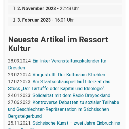
Antifaschistische Erinnerungskultur auf
Distomo – Thessaloniki
der Straße: Gedenkrundgang am 27.
2. November 2023
- 22:48 Uhr
Januar
3. Februar 2023
- 16:01 Uhr
Neueste Artikel im Ressort
Kultur
28.03.2024:
Ein linker Veranstaltungskalender für
Dresden
29.02.2024:
Vorgestellt: Der Kulturaum Strehlen.
12.02.2023:
Am Staatsschauspiel läuft derzeit das
Stück „Der Tartuffe oder Kapital und Ideologie“.
24.01.2023:
Solidarität mit dem Radio Dreyeckland
27.06.2022:
Kontroverse Debatten zu sozialer Teilhabe
und Geschlechter-Repräsentation im Sächsischen
Bergsteigerbund
25.11.2021:
Sächsische Kunst – zwei Jahre Einbruch ins