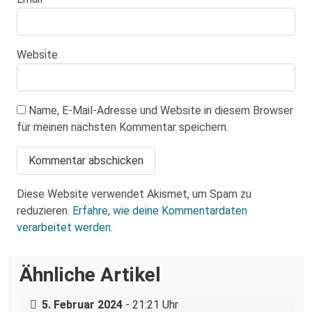
Website
Name, E-Mail-Adresse und Website in diesem Browser
für meinen nächsten Kommentar speichern.
Diese Website verwendet Akismet, um Spam zu
reduzieren.
Erfahre, wie deine Kommentardaten
verarbeitet werden.
Gedenken an die Opfer des
Ähnliche Artikel
Nationalsozialismus – der 27. Januar in
Freital und Dresden
Antifaschistische Bildungsfahrt: Athen –
5. Februar 2024
- 21:21 Uhr