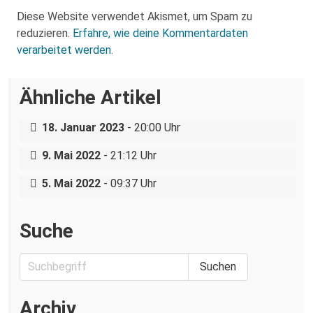
Diese Website verwendet Akismet, um Spam zu
reduzieren.
Erfahre, wie deine Kommentardaten
verarbeitet werden.
Ähnliche Artikel
„Das ist ein Marathon, kein Sprint“-
Rassistischer Angriff in Radebeul
Interview mit einer Untergruppe der
18. Januar 2023
- 20:00 Uhr
Direkthilfe Dresden
Bitte weiterfahren – Antiromaismus in
9. Mai 2022
- 21:12 Uhr
Dresden
5. Mai 2022
- 09:37 Uhr
Suche
Archiv