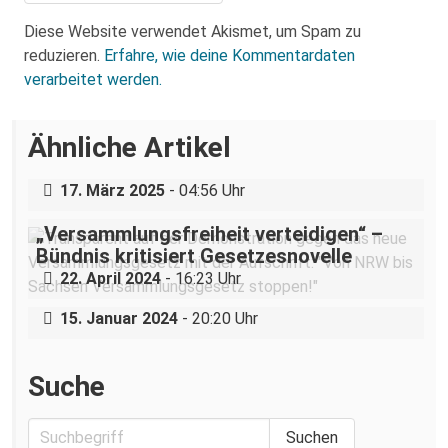
Diese Website verwendet Akismet, um Spam zu
reduzieren.
Erfahre, wie deine Kommentardaten
verarbeitet werden.
Über eine AfD-Rede zum
Ähnliche Artikel
Holocaustgedenktag in Coswig bei
Dresden
17. März 2025
- 04:56 Uhr
„Versammlungsfreiheit verteidigen“ –
Status quo: Eine Rückschau auf die Idee
Bündnis kritisiert Gesetzesnovelle
#wirstreiken im Landtagswahlkampf
22. April 2024
- 16:23 Uhr
2019
15. Januar 2024
- 20:20 Uhr
Suche