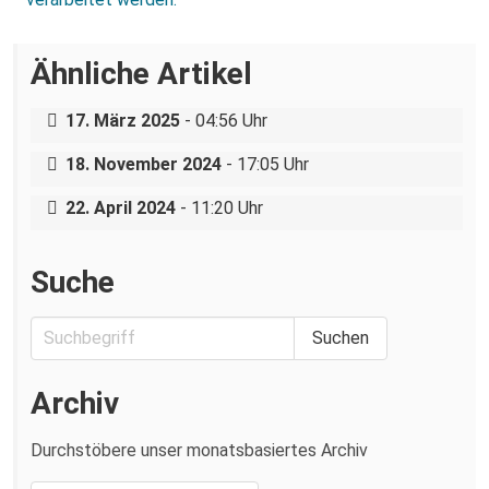
Über eine AfD-Rede zum
Ähnliche Artikel
Holocaustgedenktag in Coswig bei
Dresden
Nazigruppe sucht (und bekommt) Stress
17. März 2025
- 04:56 Uhr
in der Dresdner Neustadt
Bundespolizei lässt Neonazis ungestört
18. November 2024
- 17:05 Uhr
reisen und angreifen
22. April 2024
- 11:20 Uhr
Suche
Archiv
Durchstöbere unser monatsbasiertes Archiv