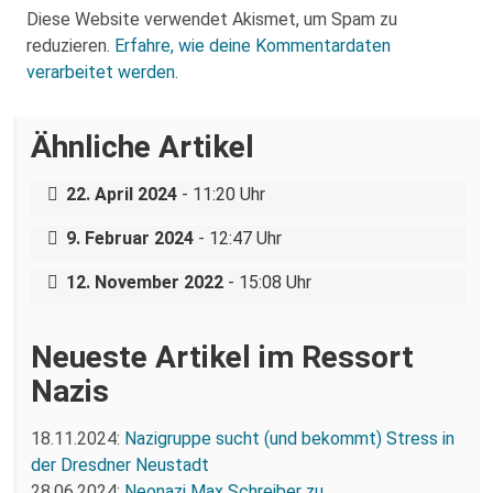
Diese Website verwendet Akismet, um Spam zu
reduzieren.
Erfahre, wie deine Kommentardaten
verarbeitet werden.
Ähnliche Artikel
Bundespolizei lässt Neonazis ungestört
reisen und angreifen
Bautzen: Neonazis erfinden
22. April 2024
- 11:20 Uhr
Messerattacken!
Brandanschlag auf Asylunterkunft in
9. Februar 2024
- 12:47 Uhr
Bautzen
12. November 2022
- 15:08 Uhr
Neueste Artikel im Ressort
Nazis
18.11.2024:
Nazigruppe sucht (und bekommt) Stress in
der Dresdner Neustadt
28.06.2024:
Neonazi Max Schreiber zu