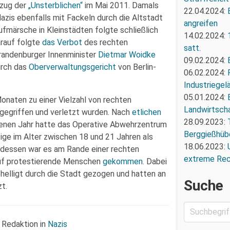
fzug der
„Unsterblichen“
im Mai 2011. Damals
22.04.2024:
zis ebenfalls mit Fackeln durch die Altstadt
angreifen
ufmärsche in Kleinstädten folgte schließlich
14.02.2024:
rauf folgte
das Verbot
des rechten
satt.
randenburger Innenminister
Dietmar Woidke
09.02.2024:
urch das
Oberverwaltungsgericht
von Berlin-
06.02.2024:
Industriegel
05.01.2024:
onaten zu einer Vielzahl von rechten
Landwirtscha
gegriffen und verletzt wurden. Nach
etlichen
28.09.2023:
genen Jahr hatte das Operative Abwehrzentrum
Berggießhüb
ige im Alter zwischen 18 und 21 Jahren als
18.06.2023:
dessen war es am Rande einer rechten
extreme Re
auf protestierende Menschen
gekommen
. Dabei
helligt durch die Stadt gezogen und hatten an
Suche
t.
 Redaktion in
Nazis