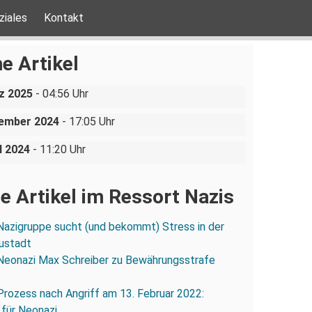
ziales
Kontakt
ine AfD-Rede zum
ustgedenktag in Coswig bei
e Artikel
n
uppe sucht (und bekommt)
z 2025
- 04:56 Uhr
in der Dresdner Neustadt
olizei lässt Neonazis
vember 2024
- 17:05 Uhr
rt reisen und angreifen
l 2024
- 11:20 Uhr
e Artikel im Ressort Nazis
Nazigruppe sucht (und bekommt) Stress in der
ustadt
Neonazi Max Schreiber zu Bewährungsstrafe
Prozess nach Angriff am 13. Februar 2022:
 für Neonazi