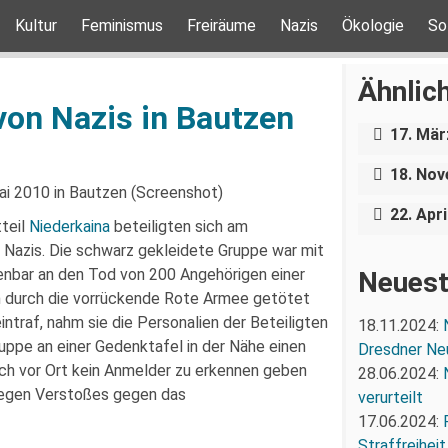
Kultur
Feminismus
Freiräume
Nazis
Ökologie
So
Über e
Holoca
Ähnlich
Dresde
on Nazis in Bautzen
Nazigr
17. Mär
Stress 
Bundesp
18. No
ungestö
22. Apri
teil
Niederkaina
beteiligten sich am
Nazis. Die schwarz gekleidete Gruppe war mit
enbar an den Tod von 200 Angehörigen einer
Neuest
en durch die vorrückende Rote Armee getötet
intraf, nahm sie die Personalien der Beteiligten
18.11.2024:
Gruppe an einer Gedenktafel in der Nähe einen
Dresdner Ne
ch vor Ort kein Anmelder zu erkennen geben
28.06.2024:
 wegen Verstoßes gegen das
verurteilt
17.06.2024:
Straffreiheit