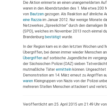
Die Aktion erinnerte an einen unangemeldeten Au
waren in den Abendstunden des 1. Mai etwa 200 Na
von
Bautzen
gezogen. Als Reaktion auf ähnliche A
eine Razzia
im Januar 2012. Nur wenige Monate da
Netzwerkes „Spreelichter“ durch den damaligen B
(SPD), welches im November 2013 noch einmal d
Brandenburg
bestätigt
wurde.
In der Region kam es in den letzten Wochen und M
Übergriffen, bei denen immer wieder Menschen an
Übergriffen
auf sorbische Jugendliche im vergan
der Sächsischen Polizei (OAZ) sieben Tatverdächt
mutmaßliche Täter
ermitteln
können. Ungeachtet 
Demonstration am 14. März erneut zu Angriffen 
waren
Kleingruppen von Nazis von der Polizei unbe
mehreren Stellen Menschen attackiert und verletz
Veröffentlicht am 25. April 2015 um 21:49 Uhr von