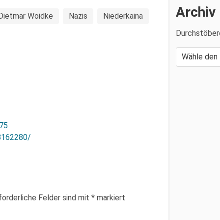
Archiv
Dietmar Woidke
Nazis
Niederkaina
Durchstöber
475
8162280/
forderliche Felder sind mit
*
markiert