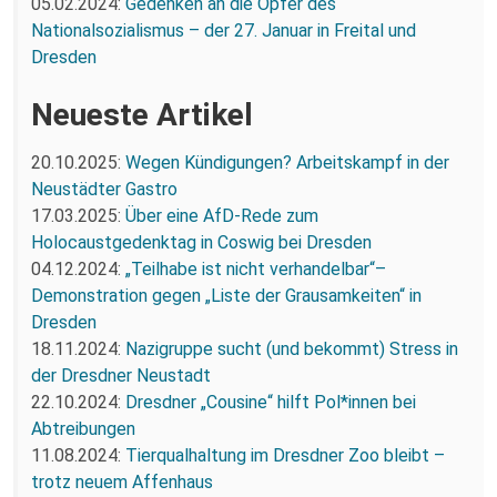
05.02.2024:
Gedenken an die Opfer des
Nationalsozialismus – der 27. Januar in Freital und
Dresden
Neueste Artikel
20.10.2025:
Wegen Kündigungen? Arbeitskampf in der
Neustädter Gastro
17.03.2025:
Über eine AfD-Rede zum
Holocaustgedenktag in Coswig bei Dresden
04.12.2024:
„Teilhabe ist nicht verhandelbar“–
Demonstration gegen „Liste der Grausamkeiten“ in
Dresden
18.11.2024:
Nazigruppe sucht (und bekommt) Stress in
der Dresdner Neustadt
22.10.2024:
Dresdner „Cousine“ hilft Pol*innen bei
Abtreibungen
11.08.2024:
Tierqualhaltung im Dresdner Zoo bleibt –
trotz neuem Affenhaus