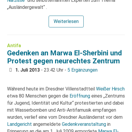
Narzisse“
und selbsternannten Experten zum Thema
„Ausländergewalt“ .
Weiterlesen
Antifa
Gedenken an Marwa El-Sherbini und
Protest gegen neurechtes Zentrum
1. Juli 2013
- 23:42 Uhr -
5 Ergänzungen
Während heute im Dresdner Villenstadtteil
Weißer Hirsch
etwa 80 Menschen gegen die
Eröffnung
eines „Zentrums
für Jugend, Identität und Kultur“ protestierten und dabei
mit Wasserbomben und Anti-Antifamusik empfangen
wurden, verlief eine vom Dresdner Ausländerrat vor dem
Landgericht
angemeldete
Gedenkveranstaltung
in
Erinnerung an die am 1. Juli 2009 ermordete
Marwa El-