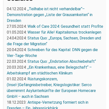
04.12.2024:
„Teilhabe ist nicht verhandelbar“–
Demonstration gegen „Liste der Grausamkeiten“ in
Dresden
27.05.2024:
Walk of Care 2024: Gesundheit statt Profite
01.05.2024:
Wasser für Alle! Kapitalismus trockenlegen
24.04.2024:
Status Quo: „Europa, Sachsen, Dresden und
die Frage der Migration“
20.04.2024:
Schreiben für das Kapital: DNN gegen die
Vier-Tage-Woche
22.03.2024:
Status Quo: „Endstation Abschiebehaft“
20.03.2024:
„Ein Krankenhaus, eine Belegschaft“ –
Arbeitskampf am städtischen Klinikum
01.02.2024:
Rüstungskonzern,
(Insel-)Gefängnisbetreiber, Kriegslogistiker: Serco
übernimmt Asylunterkünfte der European Homecare
GmbH – auch in Sachsen
18.12.2023:
Antispe-Vernetzung formiert sich in
Dresden – Ein Jahresrückblick