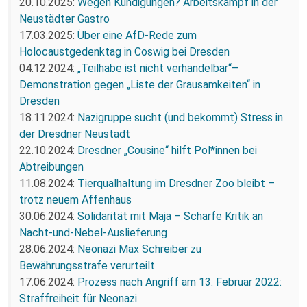
20.10.2025:
Wegen Kündigungen? Arbeitskampf in der
Neustädter Gastro
17.03.2025:
Über eine AfD-Rede zum
Holocaustgedenktag in Coswig bei Dresden
04.12.2024:
„Teilhabe ist nicht verhandelbar“–
Demonstration gegen „Liste der Grausamkeiten“ in
Dresden
18.11.2024:
Nazigruppe sucht (und bekommt) Stress in
der Dresdner Neustadt
22.10.2024:
Dresdner „Cousine“ hilft Pol*innen bei
Abtreibungen
11.08.2024:
Tierqualhaltung im Dresdner Zoo bleibt –
trotz neuem Affenhaus
30.06.2024:
Solidarität mit Maja – Scharfe Kritik an
Nacht-und-Nebel-Auslieferung
28.06.2024:
Neonazi Max Schreiber zu
Bewährungsstrafe verurteilt
17.06.2024:
Prozess nach Angriff am 13. Februar 2022:
Straffreiheit für Neonazi