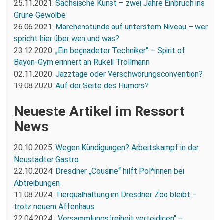
25.11.2021:
Sächsische Kunst – zwei Jahre Einbruch ins
Grüne Gewölbe
26.06.2021:
Märchenstunde auf unterstem Niveau – wer
spricht hier über wen und was?
23.12.2020:
„Ein begnadeter Techniker“ – Spirit of
Bayon-Gym erinnert an Rukeli Trollmann
02.11.2020:
Jazztage oder Verschwörungsconvention?
19.08.2020:
Auf der Seite des Humors?
Neueste Artikel im Ressort
News
20.10.2025:
Wegen Kündigungen? Arbeitskampf in der
Neustädter Gastro
22.10.2024:
Dresdner „Cousine“ hilft Pol*innen bei
Abtreibungen
11.08.2024:
Tierqualhaltung im Dresdner Zoo bleibt –
trotz neuem Affenhaus
22.04.2024:
„Versammlungsfreiheit verteidigen“ –