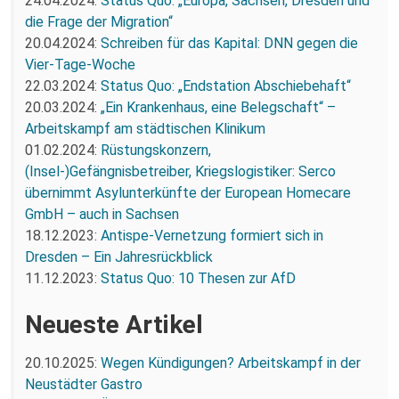
24.04.2024:
Status Quo: „Europa, Sachsen, Dresden und
die Frage der Migration“
20.04.2024:
Schreiben für das Kapital: DNN gegen die
Vier-Tage-Woche
22.03.2024:
Status Quo: „Endstation Abschiebehaft“
20.03.2024:
„Ein Krankenhaus, eine Belegschaft“ –
Arbeitskampf am städtischen Klinikum
01.02.2024:
Rüstungskonzern,
(Insel-)Gefängnisbetreiber, Kriegslogistiker: Serco
übernimmt Asylunterkünfte der European Homecare
GmbH – auch in Sachsen
18.12.2023:
Antispe-Vernetzung formiert sich in
Dresden – Ein Jahresrückblick
11.12.2023:
Status Quo: 10 Thesen zur AfD
Neueste Artikel
20.10.2025:
Wegen Kündigungen? Arbeitskampf in der
Neustädter Gastro