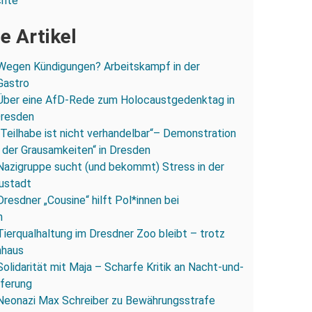
chte
e Artikel
Wegen Kündigungen? Arbeitskampf in der
Gastro
Über eine AfD-Rede zum Holocaustgedenktag in
Dresden
„Teilhabe ist nicht verhandelbar“– Demonstration
 der Grausamkeiten“ in Dresden
Nazigruppe sucht (und bekommt) Stress in der
ustadt
Dresdner „Cousine“ hilft Pol*innen bei
n
Tierqualhaltung im Dresdner Zoo bleibt – trotz
nhaus
Solidarität mit Maja – Scharfe Kritik an Nacht-und-
eferung
Neonazi Max Schreiber zu Bewährungsstrafe