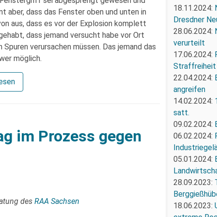
r Fenstergriff sei abgesprengt gewesen und
18.11.2024:
t aber, dass das Fenster oben und unten in
Dresdner Ne
n aus, dass es vor der Explosion komplett
28.06.2024:
 gehabt, dass jemand versucht habe vor Ort
verurteilt
ch Spuren verursachen müssen. Das jemand das
17.06.2024:
wer möglich.
Straffreiheit
22.04.2024:
lesen
angreifen
14.02.2024:
satt.
09.02.2024:
tag im Prozess gegen
06.02.2024:
Industriegel
05.01.2024:
Landwirtscha
28.09.2023:
Berggießhüb
ratung des
RAA Sachsen
18.06.2023: