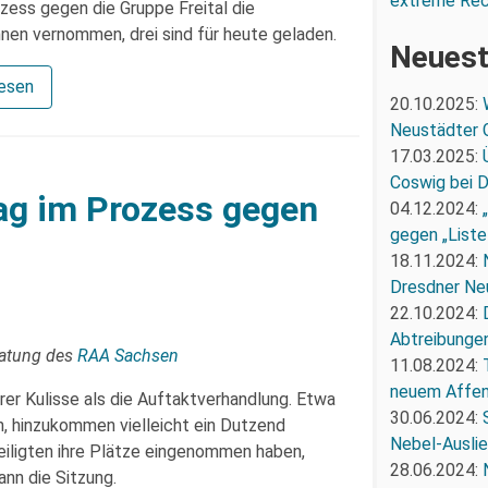
extreme Re
zess gegen die Gruppe Freital die
en vernommen, drei sind für heute geladen.
Neuest
lesen
20.10.2025:
Neustädter 
17.03.2025:
Coswig bei 
tag im Prozess gegen
04.12.2024:
gegen „Liste
18.11.2024:
Dresdner Ne
22.10.2024:
Abtreibunge
ratung des
RAA Sachsen
11.08.2024:
neuem Affe
rer Kulisse als die Auftaktverhandlung. Etwa
30.06.2024:
, hinzukommen vielleicht ein Dutzend
Nebel-Ausli
iligten ihre Plätze eingenommen haben,
28.06.2024:
nn die Sitzung.