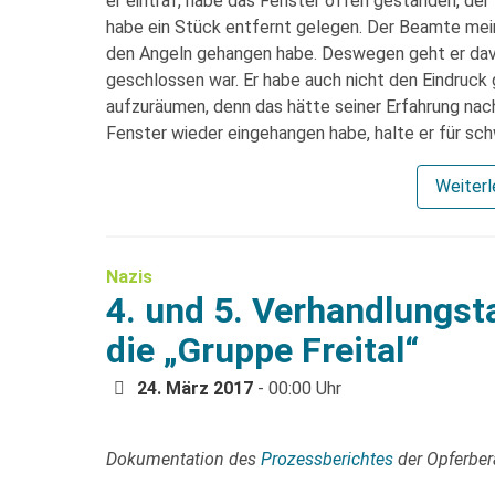
er eintraf, habe das Fenster offen gestanden, de
habe ein Stück entfernt gelegen. Der Beamte mein
den Angeln gehangen habe. Deswegen geht er davo
geschlossen war. Er habe auch nicht den Eindruck
aufzuräumen, denn das hätte seiner Erfahrung na
Fenster wieder eingehangen habe, halte er für sch
Weiter
Nazis
4. und 5. Verhandlungs
die „Gruppe Freital“
24. März 2017
- 00:00 Uhr
Dokumentation des
Prozessberichtes
der Opferbe