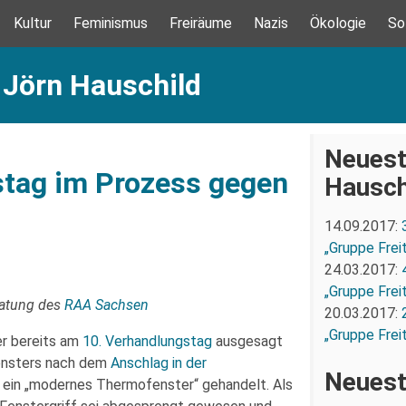
Kultur
Feminismus
Freiräume
Nazis
Ökologie
So
 Jörn Hauschild
Neuest
stag im Prozess gegen
Hausch
14.09.2017:
„Gruppe Freit
24.03.2017:
„Gruppe Freit
ratung des
RAA Sachsen
20.03.2017:
„Gruppe Freit
r bereits am
10. Verhandlungstag
ausgesagt
ensters nach dem
Anschlag in der
Neuest
um ein „modernes Thermofenster“ gehandelt. Als