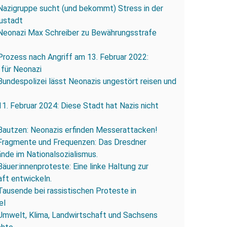
Nazigruppe sucht (und bekommt) Stress in der
ustadt
Neonazi Max Schreiber zu Bewährungsstrafe
Prozess nach Angriff am 13. Februar 2022:
 für Neonazi
Bundespolizei lässt Neonazis ungestört reisen und
11. Februar 2024: Diese Stadt hat Nazis nicht
Bautzen: Neonazis erfinden Messerattacken!
Fragmente und Frequenzen: Das Dresdner
ände im Nationalsozialismus.
Bäuer:innenproteste: Eine linke Haltung zur
ft entwickeln.
Tausende bei rassistischen Proteste in
el
Umwelt, Klima, Landwirtschaft und Sachsens