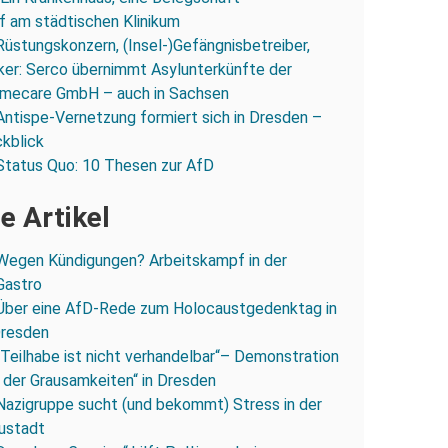
 am städtischen Klinikum
Rüstungskonzern, (Insel-)Gefängnisbetreiber,
iker: Serco übernimmt Asylunterkünfte der
mecare GmbH – auch in Sachsen
Antispe-Vernetzung formiert sich in Dresden –
ckblick
Status Quo: 10 Thesen zur AfD
e Artikel
Wegen Kündigungen? Arbeitskampf in der
Gastro
Über eine AfD-Rede zum Holocaustgedenktag in
Dresden
„Teilhabe ist nicht verhandelbar“– Demonstration
 der Grausamkeiten“ in Dresden
Nazigruppe sucht (und bekommt) Stress in der
ustadt