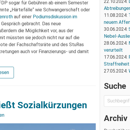
22.10.2024:
e FDP sogar für Gebühren ab einem Semester
Abtreibunge
annte „Härtefälle“ wie Schwangerschaft oder
11.08.2024:
enroth
auf einer
Podiumsdiskussion im
neuem Affe
 Gespräch gebracht. Das neue
30.06.2024:
ußerdem die Möglichkeit vor, aus der
Nebel-Ausli
it müssten sie jedoch nicht nur auf die
28.06.2024:
bote der Fachschaftsräte und des StuRas
verurteilt
tretungen auch vor Finanzierungs- und damit
17.06.2024:
Straffreiheit
27.05.2024:
lesen
Suche
ießt Sozialkürzungen
en
Archiv