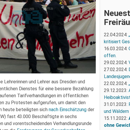
Neuest
Freirä
22.04.2024:
kritisiert G
16.03.2024:
offen.
29.02.2024:
27.02.2024:
Landesjugend
te Lehrerinnen und Lehrer aus Dresden und
22.02.2024:
tlichen Dienstes für eine bessere Bezahlung
29.12.2023:
rlaufenen Tarifverhandlungen im öffentlichen
Heiboaktivist
en zu Protesten aufgerufen, um damit den
31.01.2023:
n heute beteiligten sich
nach Einschätzung
der
und Wäldern
W) fast 43.000 Beschäftigte in sechs
15.11.2022:
tten und vorentscheidenden Verhandlungsrunde
ohne Gewic