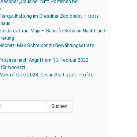
Dresdner „Cousine“ hilft Pol*innen bei
n
Tierqualhaltung im Dresdner Zoo bleibt – trotz
nhaus
Solidarität mit Maja – Scharfe Kritik an Nacht-und-
eferung
Neonazi Max Schreiber zu Bewährungsstrafe
Prozess nach Angriff am 13. Februar 2022:
 für Neonazi
Walk of Care 2024: Gesundheit statt Profite