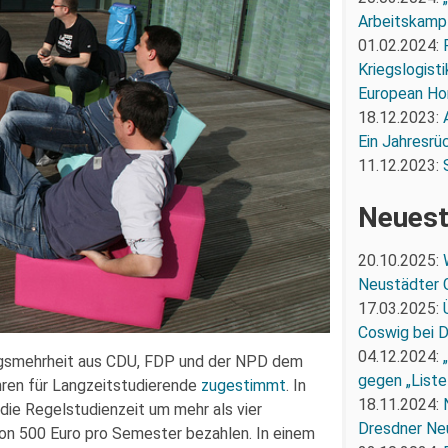
Arbeitskampf
01.02.2024:
Kriegslogist
European Ho
18.12.2023:
Ein Jahresrü
11.12.2023:
Neuest
20.10.2025:
Neustädter 
17.03.2025:
Coswig bei 
04.12.2024:
tagsmehrheit aus CDU, FDP und der NPD dem
gegen „Liste
ren für Langzeitstudierende
zugestimmt
. In
18.11.2024:
ie Regelstudienzeit um mehr als vier
Dresdner Ne
on 500 Euro pro Semester bezahlen. In einem