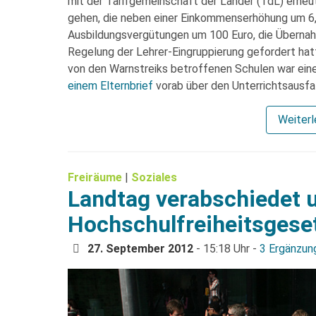
mit der Tarifgemeinschaft der Länder (TdL) erneu
gehen, die neben einer Einkommenserhöhung um 6,
Ausbildungsvergütungen um 100 Euro, die Übernahm
Regelung der Lehrer-Eingruppierung gefordert hatt
von den Warnstreiks betroffenen Schulen war eine
einem Elternbrief
vorab über den Unterrichtsausfal
Weiter
Freiräume
|
Soziales
Landtag verabschiedet 
Hochschulfreiheitsgese
27. September 2012
- 15:18 Uhr -
3 Ergänzun