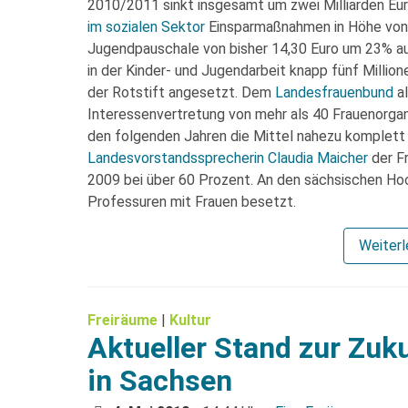
2010/2011 sinkt insgesamt um zwei Milliarden Euro
im sozialen Sektor
Einsparmaßnahmen in Höhe von ru
Jugendpauschale von bisher 14,30 Euro um 23% au
in der Kinder- und Jugendarbeit knapp fünf Millione
der Rotstift angesetzt. Dem
Landesfrauenbund
al
Interessenvertretung von mehr als 40 Frauenorganis
den folgenden Jahren die Mittel nahezu komplett 
Landesvorstandssprecherin Claudia Maicher
der F
2009 bei über 60 Prozent. An den sächsischen Ho
Professuren mit Frauen besetzt.
Weiter
Freiräume
|
Kultur
Aktueller Stand zur Zuku
in Sachsen