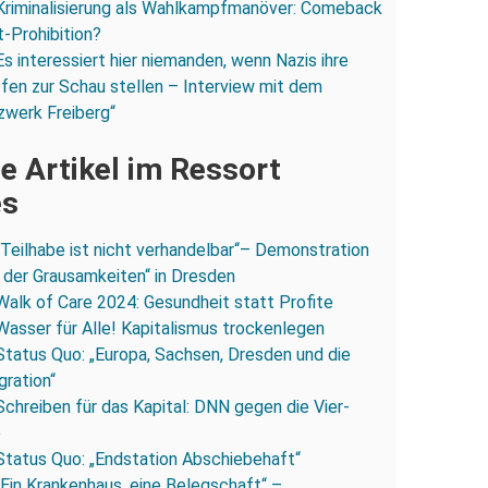
Kriminalisierung als Wahlkampfmanöver: Comeback
-Prohibition?
Es interessiert hier niemanden, wenn Nazis ihre
fen zur Schau stellen – Interview mit dem
zwerk Freiberg“
e Artikel im Ressort
es
„Teilhabe ist nicht verhandelbar“– Demonstration
 der Grausamkeiten“ in Dresden
Walk of Care 2024: Gesundheit statt Profite
Wasser für Alle! Kapitalismus trockenlegen
Status Quo: „Europa, Sachsen, Dresden und die
gration“
Schreiben für das Kapital: DNN gegen die Vier-
e
Status Quo: „Endstation Abschiebehaft“
„Ein Krankenhaus, eine Belegschaft“ –