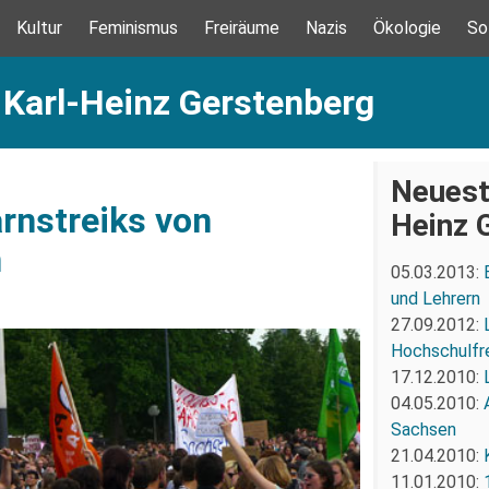
Kultur
Feminismus
Freiräume
Nazis
Ökologie
So
 Karl-Heinz Gerstenberg
Neuest
rnstreiks von
Heinz 
n
05.03.2013:
und Lehrern
27.09.2012:
Hochschulfr
17.12.2010:
04.05.2010:
Sachsen
21.04.2010:
11.01.2010: