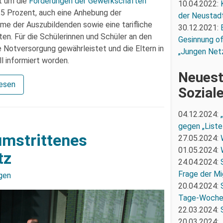
t um die
Forderungen der Gewerkschaften
10.04.2022:
5 Prozent, auch eine Anhebung der
der Neustadt
e der Auszubildenden sowie eine tarifliche
30.12.2021:
en. Für die Schülerinnen und Schüler an den
Gesinnung of
 Notversorgung gewährleistet und die Eltern in
„Jungen Net
l informiert worden.
Neuest
lesen
Sozial
04.12.2024:
gegen „Liste
umstrittenes
27.05.2024:
01.05.2024:
tz
24.04.2024:
Frage der Mi
gen
20.04.2024:
Tage-Woch
22.03.2024:
20.03.2024: