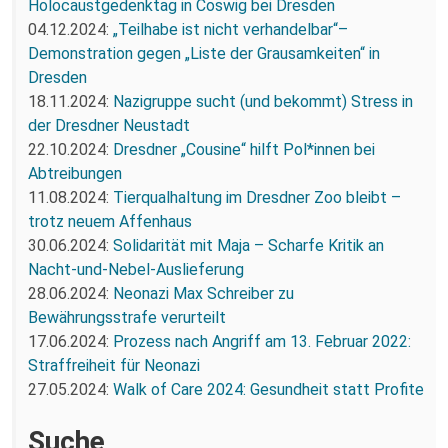
Holocaustgedenktag in Coswig bei Dresden
04.12.2024:
„Teilhabe ist nicht verhandelbar“–
Demonstration gegen „Liste der Grausamkeiten“ in
Dresden
18.11.2024:
Nazigruppe sucht (und bekommt) Stress in
der Dresdner Neustadt
22.10.2024:
Dresdner „Cousine“ hilft Pol*innen bei
Abtreibungen
11.08.2024:
Tierqualhaltung im Dresdner Zoo bleibt –
trotz neuem Affenhaus
30.06.2024:
Solidarität mit Maja – Scharfe Kritik an
Nacht-und-Nebel-Auslieferung
28.06.2024:
Neonazi Max Schreiber zu
Bewährungsstrafe verurteilt
17.06.2024:
Prozess nach Angriff am 13. Februar 2022:
Straffreiheit für Neonazi
27.05.2024:
Walk of Care 2024: Gesundheit statt Profite
Suche