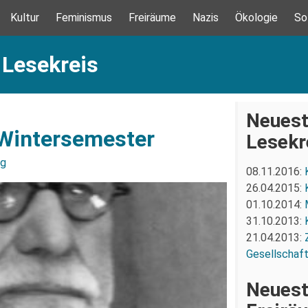
Kultur
Feminismus
Freiräume
Nazis
Ökologie
So
 Lesekreis
Neuest
 Wintersemester
Lesekr
ng
08.11.2016:
26.04.2015:
01.10.2014:
31.10.2013:
21.04.2013:
Gesellschaft
Neuest