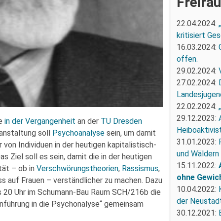
Freirä
22.04.2024:
kritisiert G
16.03.2024:
offen.
29.02.2024:
27.02.2024:
Landesjugend
22.02.2024:
29.12.2023:
ie
in der Vergangenheit
an der
TU Dresden
Heiboaktivist
nstaltung soll
Psychoanalyse
sein, um damit
31.01.2023:
von Individuen in der heutigen kapitalistisch-
und Wäldern
 Ziel soll es sein, damit die in der heutigen
15.11.2022:
tät – ob in
Verschwörungstheorien
,
Rassismus
,
ohne Gewic
s auf Frauen – verständlicher zu machen. Dazu
10.04.2022:
 bis 20 Uhr im Schumann-Bau Raum SCH/216b die
der Neustadt
inführung in die Psychonalyse“ gemeinsam
30.12.2021: