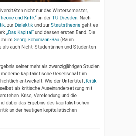
ersitäten nicht nur das Wintersemester,
eorie und Kritik“
an der
TU Dresden
. Nach
tik
, zur
Dialektik
und zur
Staatstheorie
geht es
erk
„Das Kapital“
und dessen ersten Band. Die
 Uhr im
Georg Schu­mann-​Bau
(Raum
e als auch Nicht-Studentinnen und Studenten
gebnis seiner mehr als zwanzigjährigen Studien
 moderne kapitalistische Gesellschaft im
chichtlich entwickelt. Wie der Untertitel
„Kritik
selbst als kritische Auseinandersetzung mit
rstehen. Krise, Verelendung und die
d dabei das Ergebnis des kapitalistischen
tik an der heutigen kapitalistischen