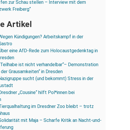
fen zur Schau stellen – Interview mit dem
zwerk Freiberg“
e Artikel
Wegen Kündigungen? Arbeitskampf in der
Gastro
Über eine AfD-Rede zum Holocaustgedenktag in
Dresden
„Teilhabe ist nicht verhandelbar“– Demonstration
 der Grausamkeiten“ in Dresden
Nazigruppe sucht (und bekommt) Stress in der
ustadt
Dresdner „Cousine“ hilft Pol*innen bei
n
Tierqualhaltung im Dresdner Zoo bleibt – trotz
nhaus
Solidarität mit Maja – Scharfe Kritik an Nacht-und-
eferung