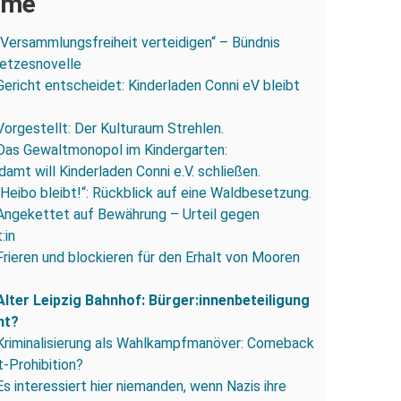
ume
„Versammlungsfreiheit verteidigen“ – Bündnis
esetzesnovelle
Gericht entscheidet: Kinderladen Conni eV bleibt
Vorgestellt: Der Kulturaum Strehlen.
Das Gewaltmonopol im Kindergarten:
amt will Kinderladen Conni e.V. schließen.
„Heibo bleibt!“: Rückblick auf eine Waldbesetzung.
Angekettet auf Bewährung – Urteil gegen
:in
Frieren und blockieren für den Erhalt von Mooren
Alter Leipzig Bahnhof: Bürger:innenbeteiligung
ht?
Kriminalisierung als Wahlkampfmanöver: Comeback
-Prohibition?
Es interessiert hier niemanden, wenn Nazis ihre