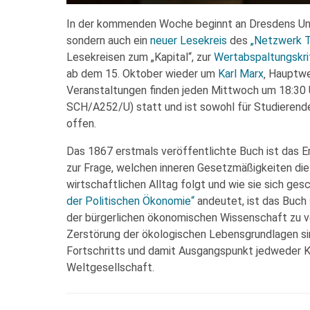
In der kommenden Woche beginnt an Dresdens Univ
sondern auch ein
neuer Lesekreis
des
„Netzwerk Th
Lesekreisen zum „Kapital“, zur
Wertabspaltungskri
ab dem 15. Oktober wieder um
Karl Marx
‚ Hauptw
Veranstaltungen finden jeden Mitt­woch um 18:30
SCH/A252/U) statt und ist sowohl für Studierend
offen.
Das 1867 erstmals veröffentlichte Buch ist das Er
zur Frage, welchen inneren Gesetzmäßigkeiten die
wirtschaftlichen Alltag folgt und wie sie sich ges
der Politischen Ökonomie“
andeutet, ist das Buch 
der bürgerlichen ökonomischen Wissenschaft zu ve
Zerstörung der ökologischen Lebensgrundlagen sin
Fortschritts und damit Ausgangspunkt jedweder Kri
Weltgesellschaft.