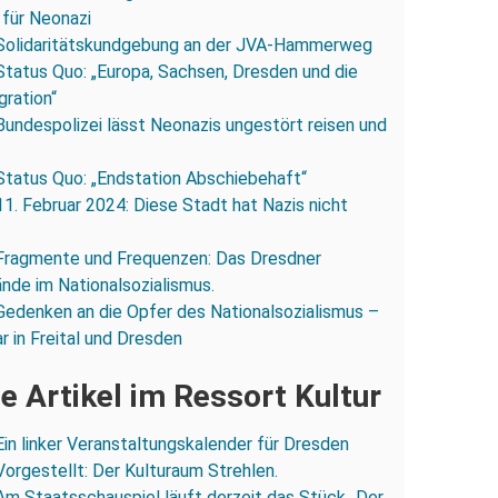
 für Neonazi
Solidaritätskundgebung an der JVA-Hammerweg
Status Quo: „Europa, Sachsen, Dresden und die
gration“
Bundespolizei lässt Neonazis ungestört reisen und
Status Quo: „Endstation Abschiebehaft“
11. Februar 2024: Diese Stadt hat Nazis nicht
Fragmente und Frequenzen: Das Dresdner
ände im Nationalsozialismus.
Gedenken an die Opfer des Nationalsozialismus –
r in Freital und Dresden
e Artikel im Ressort Kultur
Ein linker Veranstaltungskalender für Dresden
Vorgestellt: Der Kulturaum Strehlen.
Am Staatsschauspiel läuft derzeit das Stück „Der