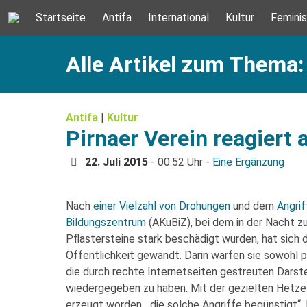
Startseite
Antifa
International
Kultur
Femini
Alle Artikel zum Thema
Antifa
|
Kultur
Pirnaer Verein reagiert 
22. Juli 2015
- 00:52 Uhr -
Eine Ergänzung
Nach
einer Vielzahl von Drohungen
und dem
Angrif
Bildungszentrum
(AKuBiZ), bei dem in der Nacht z
Pflastersteine stark beschädigt wurden, hat sich 
Öffentlichkeit gewandt. Darin warfen sie sowohl p
die durch rechte Internetseiten gestreuten Darst
wiedergegeben zu haben. Mit der gezielten Hetze
erzeugt worden, „die solche Angriffe begünstigt“. 