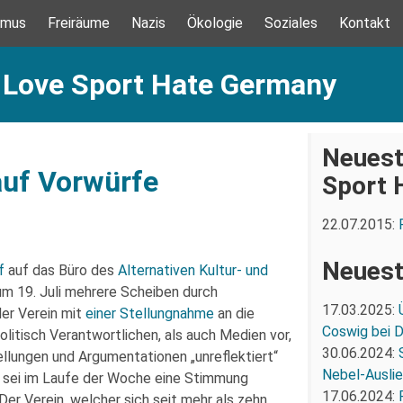
smus
Freiräume
Nazis
Ökologie
Soziales
Kontakt
: Love Sport Hate Germany
Neuest
auf Vorwürfe
Sport 
22.07.2015:
Neuest
f
auf das Büro des
Alternativen Kultur- und
um 19. Juli mehrere Scheiben durch
17.03.2025:
der Verein mit
einer Stellungnahme
an die
Coswig bei 
olitisch Verantwortlichen, als auch Medien vor,
30.06.2024:
ellungen und Argumentationen „unreflektiert“
Nebel-Ausli
 sei im Laufe der Woche eine Stimmung
17.06.2024:
Der Verein, welcher sich seit mehr als zehn