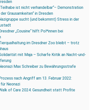
Dresden
„Teilhabe ist nicht verhandelbar“– Demonstration
 der Grausamkeiten“ in Dresden
Nazigruppe sucht (und bekommt) Stress in der
ustadt
Dresdner „Cousine“ hilft Pol*innen bei
n
Tierqualhaltung im Dresdner Zoo bleibt – trotz
nhaus
Solidarität mit Maja – Scharfe Kritik an Nacht-und-
eferung
Neonazi Max Schreiber zu Bewährungsstrafe
Prozess nach Angriff am 13. Februar 2022:
 für Neonazi
Walk of Care 2024: Gesundheit statt Profite