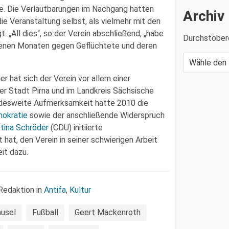
re. Die Verlautbarungen im Nachgang hatten
Archiv
die Veranstaltung selbst, als vielmehr mit den
 „All dies“, so der Verein abschließend, „habe
Durchstöber
ngenen Monaten gegen Geflüchtete und deren
er hat sich der Verein vor allem einer
der Stadt Pirna und im Landkreis Sächsische
ndesweite Aufmerksamkeit hatte 2010 die
mokratie
sowie der anschließende Widerspruch
stina Schröder
(CDU) initiierte
 hat, den Verein in seiner schwierigen Arbeit
it dazu.
Redaktion in
Antifa
,
Kultur
usel
Fußball
Geert Mackenroth