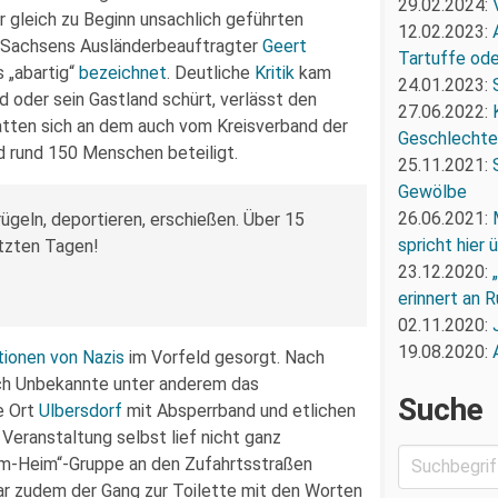
29.02.2024:
r gleich zu Beginn unsachlich geführten
12.02.2023:
ar Sachsens Ausländerbeauftragter
Geert
Tartuffe oder
 „abartig“
bezeichnet
. Deutliche
Kritik
kam
24.01.2023:
 oder sein Gastland schürt, verlässt den
27.06.2022:
atten sich an dem auch vom Kreisverband der
Geschlechte
d rund 150 Menschen beteiligt.
25.11.2021:
Gewölbe
26.06.2021:
ügeln, deportieren, erschießen. Über 15
spricht hier
etzten Tagen!
23.12.2020:
erinnert an R
02.11.2020:
19.08.2020:
ionen von Nazis
im Vorfeld gesorgt. Nach
rch Unbekannte unter anderem das
Suche
e Ort
Ulbersdorf
mit Absperrband und etlichen
Veranstaltung selbst lief nicht ganz
zum-Heim“-Gruppe an den Zufahrtsstraßen
r zudem der Gang zur Toilette mit den Worten