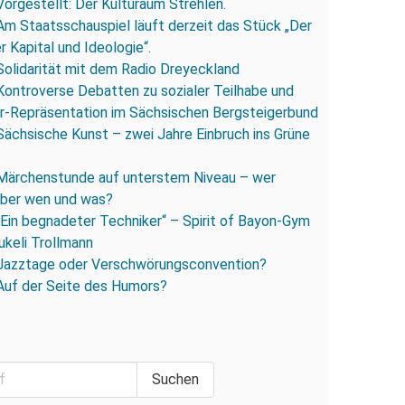
Vorgestellt: Der Kulturaum Strehlen.
Am Staatsschauspiel läuft derzeit das Stück „Der
 Kapital und Ideologie“.
Solidarität mit dem Radio Dreyeckland
Kontroverse Debatten zu sozialer Teilhabe und
r-Repräsentation im Sächsischen Bergsteigerbund
Sächsische Kunst – zwei Jahre Einbruch ins Grüne
Märchenstunde auf unterstem Niveau – wer
 über wen und was?
„Ein begnadeter Techniker“ – Spirit of Bayon-Gym
ukeli Trollmann
Jazztage oder Verschwörungsconvention?
Auf der Seite des Humors?