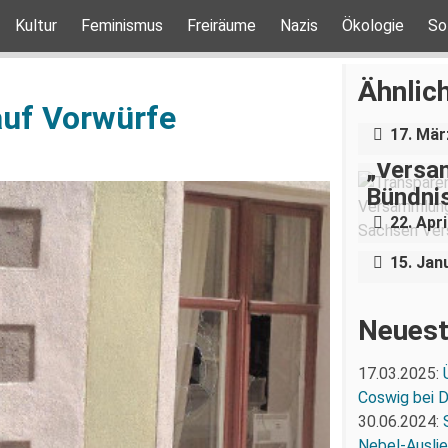
Kultur
Feminismus
Freiräume
Nazis
Ökologie
So
Über e
Holoca
Ähnlich
Dresde
auf Vorwürfe
17. Mär
„Versam
Status 
Bündnis
Idee #w
22. Apri
Landta
15. Jan
Neuest
17.03.2025:
Coswig bei 
30.06.2024:
Nebel-Ausli