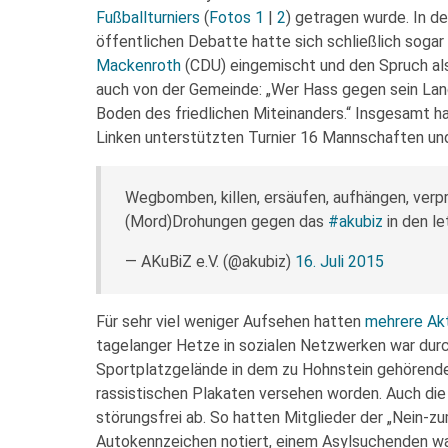
Fußballturniers
(
Fotos 1
|
2
) getragen wurde. In de
öffentlichen Debatte hatte sich schließlich sog
Mackenroth
(CDU) eingemischt und den Spruch als
auch von der Gemeinde: „Wer Hass gegen sein Land
Boden des friedlichen Miteinanders.“ Insgesamt h
Linken unterstützten Turnier 16 Mannschaften un
Wegbomben, killen, ersäufen, aufhängen, verpr
(Mord)Drohungen gegen das
#akubiz
in den l
— AKuBiZ e.V. (@akubiz)
16. Juli 2015
Für sehr viel weniger Aufsehen hatten
mehrere Akt
tagelanger Hetze in sozialen Netzwerken war du
Sportplatzgelände in dem zu Hohnstein gehörend
rassistischen Plakaten versehen worden. Auch die 
störungsfrei ab. So hatten Mitglieder der „Nein-
Autokennzeichen notiert, einem Asylsuchenden wa