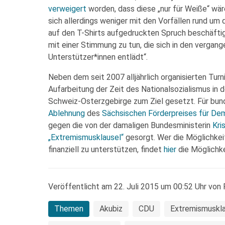
verweigert
worden, dass diese „nur für Weiße“ wä
sich allerdings weniger mit den Vorfällen rund um 
auf den T-Shirts aufgedruckten Spruch beschäftigt.
mit einer Stimmung zu tun, die sich in den verga
Unterstützer*innen entlädt“.
Neben dem seit 2007 alljährlich organisierten Turni
Aufarbeitung der Zeit des Nationalsozialismus in 
Schweiz-Osterzgebirge zum Ziel gesetzt. Für bu
Ablehnung
des
Sächsischen Förderpreises für De
gegen die von der damaligen Bundesministerin
Kri
„Extremismusklausel“
gesorgt. Wer die Möglichkeit
finanziell zu unterstützen, findet
hier
die Möglichke
Veröffentlicht am 22. Juli 2015 um 00:52 Uhr von 
Themen
Akubiz
CDU
Extremismuskla