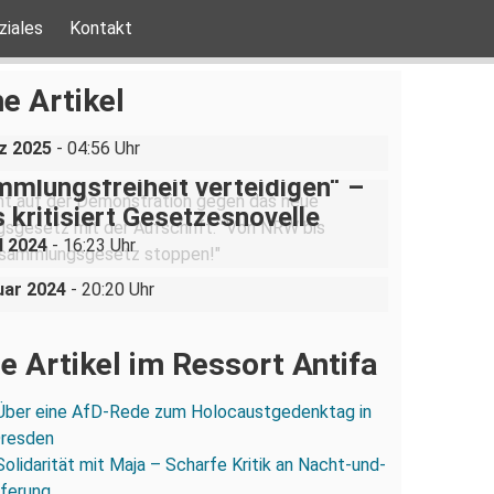
ziales
Kontakt
ine AfD-Rede zum
ustgedenktag in Coswig bei
e Artikel
n
z 2025
- 04:56 Uhr
mlungsfreiheit verteidigen“ –
quo: Eine Rückschau auf die
 kritisiert Gesetzesnovelle
irstreiken im
l 2024
- 16:23 Uhr
gswahlkampf 2019
uar 2024
- 20:20 Uhr
e Artikel im Ressort Antifa
Über eine AfD-Rede zum Holocaustgedenktag in
Dresden
Solidarität mit Maja – Scharfe Kritik an Nacht-und-
eferung