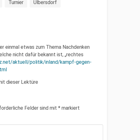
Turnier
Ulbersdorf
 hier einmal etwas zum Thema Nachdenken
elche nicht dafür bekannt ist, „rechtes
z.net/aktuell/politik/inland/kampf-gegen-
tml
mit dieser Lektüre
forderliche Felder sind mit
*
markiert