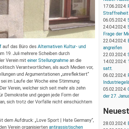
17.06.2024:
Straffreiheit
06.05.2024:
24.04.2024:
Frage der Mi
22.04.2024:
f
auf das Büro des
Alternativen Kultur- und
angreifen
um 19. Juli mehrere Scheiben durch
22.03.2024:
der Verein mit
einer Stellungnahme
an die
14.02.2024:
olitisch Verantwortlichen, als auch Medien vor,
satt.
ellungen und Argumentationen „unreflektiert“
06.02.2024:
 sei im Laufe der Woche eine Stimmung
Industriegel
Der Verein, welcher sich seit mehr als zehn
05.02.2024:
für Demokratie und gegen jede Form der
der 27. Janua
an, sich trotz der Vorfälle nicht einschüchtern
Neuest
 mit dem Aufdruck: „Love Sport | Hate Germany“,
28.03.2024:
en Verein organisierten
antirassistischen