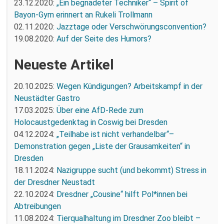
23.12.2020:
„Ein begnadeter Techniker“ – Spirit of
Bayon-Gym erinnert an Rukeli Trollmann
02.11.2020:
Jazztage oder Verschwörungsconvention?
19.08.2020:
Auf der Seite des Humors?
Neueste Artikel
20.10.2025:
Wegen Kündigungen? Arbeitskampf in der
Neustädter Gastro
17.03.2025:
Über eine AfD-Rede zum
Holocaustgedenktag in Coswig bei Dresden
04.12.2024:
„Teilhabe ist nicht verhandelbar“–
Demonstration gegen „Liste der Grausamkeiten“ in
Dresden
18.11.2024:
Nazigruppe sucht (und bekommt) Stress in
der Dresdner Neustadt
22.10.2024:
Dresdner „Cousine“ hilft Pol*innen bei
Abtreibungen
11.08.2024:
Tierqualhaltung im Dresdner Zoo bleibt –