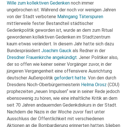
Wille zum kollektiven Gedenken
noch immer
ungebrochen ist. Während der noch vor wenigen Jahren
von der Stadt verbotene
Mahngang Täterspuren
mittlerweile fester Bestandteil städtischer
Gedenkpolitik geworden ist, wurde an dem zum Ritual
gewordenen kollektiven Gedenken im Stadtzentrum
kaum etwas verändert. In diesem Jahr hatte sich dazu
Bundespräsident
Joachim Gauck
als Redner in der
Dresdner Frauenkirche
angekündigt
. Jener Politiker also,
der so offen wie keiner seiner Vorgänger zuvor, in der
jüngeren Vergangenheit eine offensivere Ausrichtung
deutscher Außenpolitik
gefordert hatte
. Von den durch
Dresdens Noch-Oberbürgermeisterin
Helma Orosz
(CDU)
prophezeiten „neuen Impulsen“ war in seiner Rede jedoch
ebensowenig zu hören, wie eine inhaltliche Kritik an dem
seit 70 Jahren andauernden Gedenkdiskurs in der Stadt.
Nachdem die Nazis in der Woche zuvor fast unter
Ausschluss der Öffentlichkeit mit verschiedenen
Aktionen an die Bombardierung erinnerten hatten, blieben